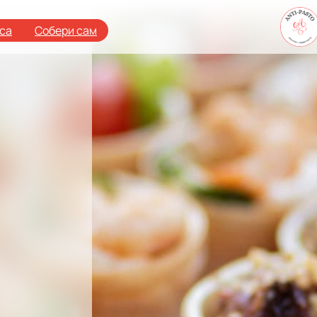
аса
Собери сам