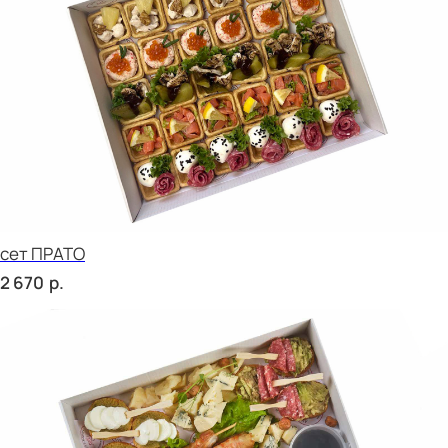
Брускетта с курицей
р.
240
Брускетта с салями
р.
240