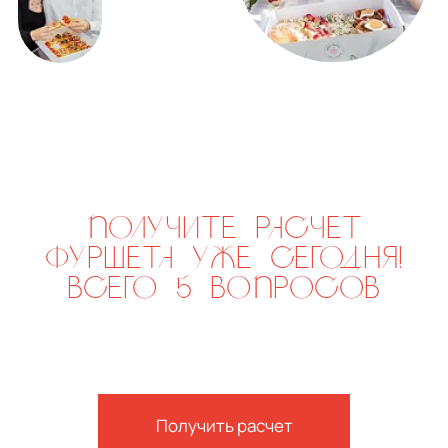
ВЫГОДНО
Только вдвоём
р.
р.
4 100
4 740