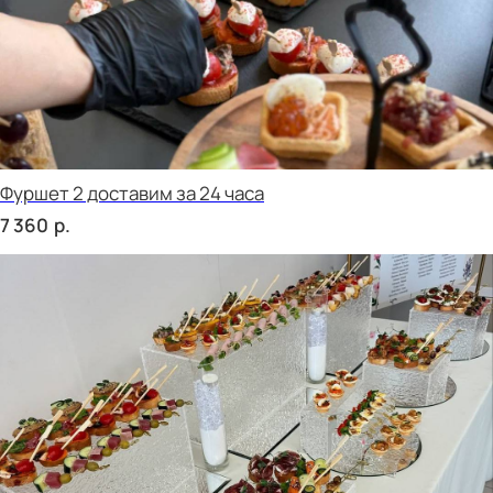
сет БЕРГАМО
р.
1 890
сет ЛУККА