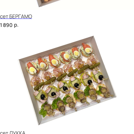
р.
2 090
сет ПОРТО
р.
2 670