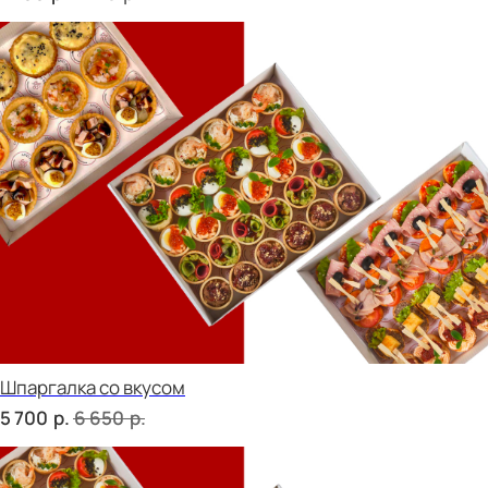
Дорогая, вечером не жди...
р.
р.
5 500
6 430