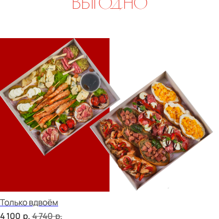
Свадебный переполох
р.
р.
5 500
6 450
Девичий каприз
р.
р.
5 800
6 760