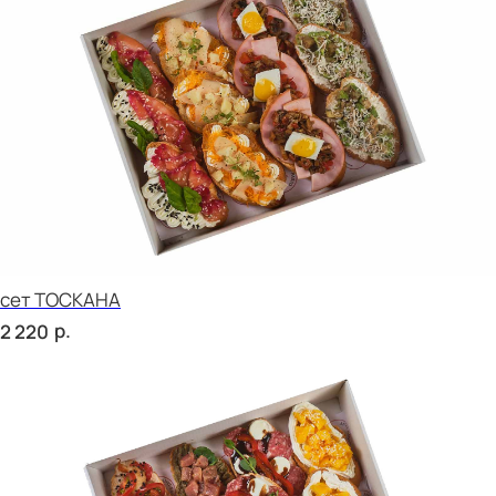
сет ДЕТСКИЙ
р.
1 760
сет ПИККОЛО
р.
1 760