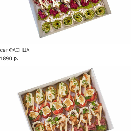
сет РИМИНИ
р.
1 890
сет КАРНЕ
р.
4 670