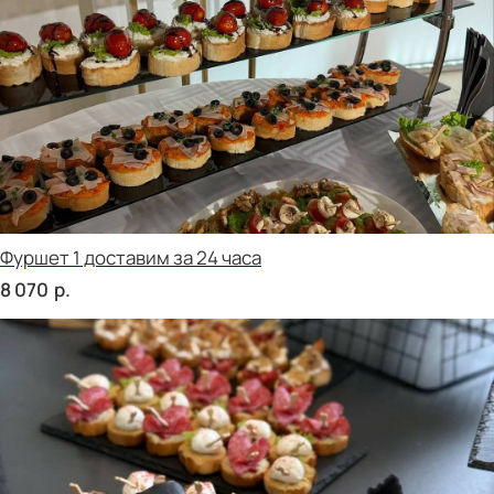
сет ФАЭНЦА
р.
1 890
сет АСТИ
р.
1 890