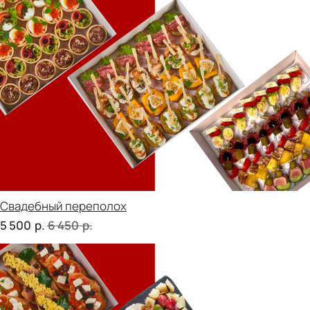
Детская тусовка
р.
р.
5 000
5 790
В гостях у пятницы
р.
р.
5 500
6 380