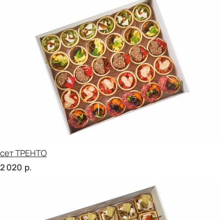
СОБЕРИ САМ
Брускетта с карбонадом
р.
240