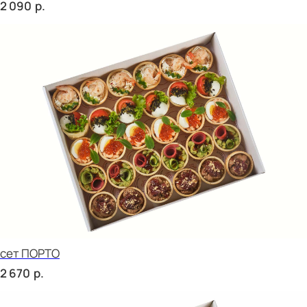
сет МОДЕНА
р.
1 760
Сырное плато
р.
2 520