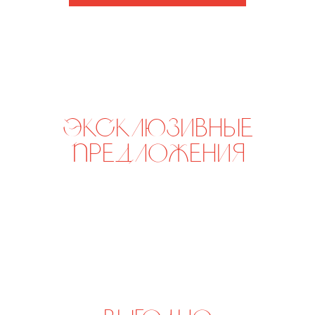
Шпаргалка со вкусом
р.
р.
5 700
6 650