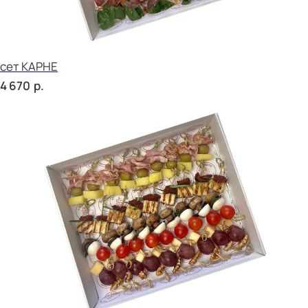
сет МАЧО
р.
4 670
сет МИЛАН
р.
2 270