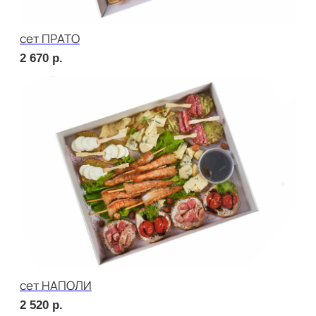
Брускетта с салями
240
р.
Брускетта с говядиной
240
р.