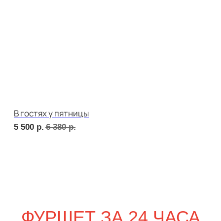
сет ТУРИН
1 890
р.
сет ПАРМА
2 020
р.