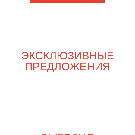
Шпаргалка со вкусом
5 700
р.
6 650
р.
Свадебный переполох