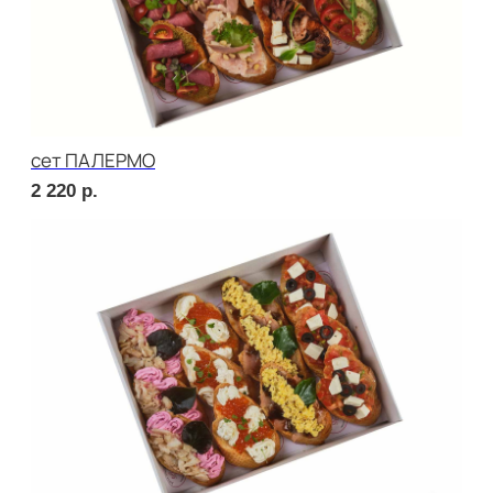
сет ПРАТО
2 670
р.
сет НАПОЛИ
2 520
р.