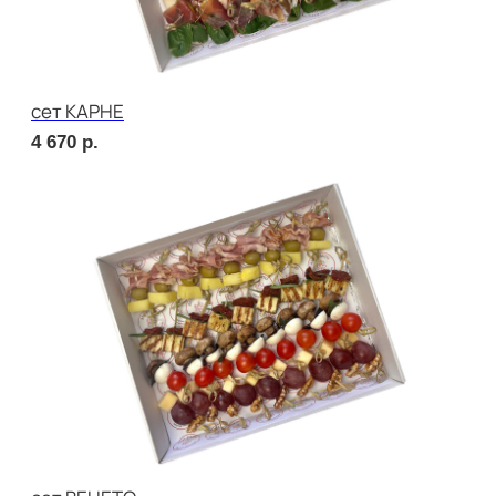
4 670
р.
сет МИЛАН
2 270
р.