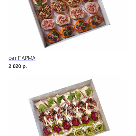
сет ВЕРОНА
2 220
р.
сет РИМИНИ
1 890
р.