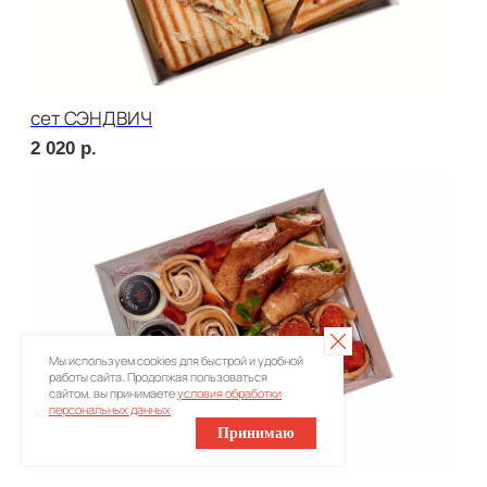
Брускетта с красной икрой
280
р.
ПОПРОБУЙТЕ
КРАСОТУ НА ВКУС
Мы используем cookies для быстрой и удобной
Ваше имя
работы сайта. Продолжая пользоваться
сайтом, вы принимаете
условия обработки
персональных данных
+7
Принимаю
Оставьте номер телефона и получите