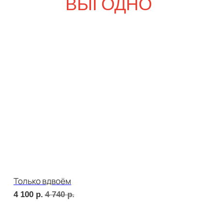
5 500
р.
6 450
р.
Девичий каприз
5 800
р.
6 760
р.