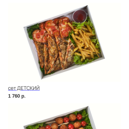
Брускетта с яичным муссом
240
р.
Брускетта с креветкой
280
р.