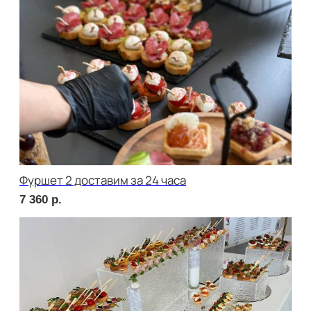
сет БЕРГАМО
1 890
р.
сет ЛУККА