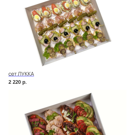
2 670
р.
сет ТРЕНТО
2 020
р.