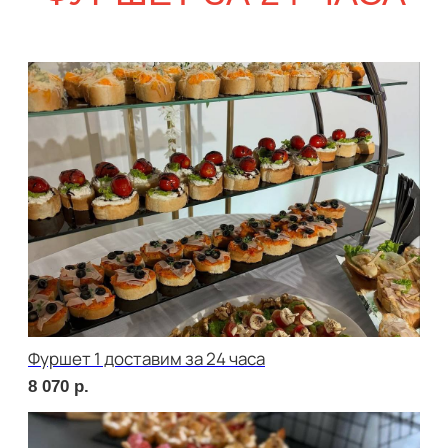
сет ФАЭНЦА
1 890
р.
сет АСТИ
1 890
р.