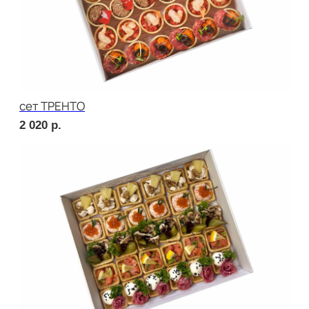
Брускетта с карбонадом
240
р.
Брускетта с курицей
240
р.