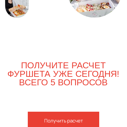
ВЫГОДНО
Только вдвоём
4 100
р.
4 740
р.