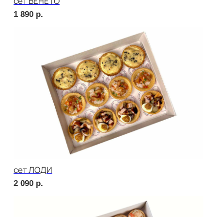
сет РОМА
2 270
р.
сет МОДЕНА
1 760
р.