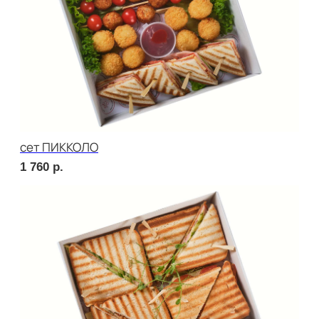
Брускетта с треской
280
р.