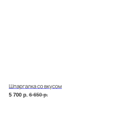
Дорогая, вечером не жди...
5 500
р.
6 430
р.
Детская тусовка
5 000
р.
5 790
р.