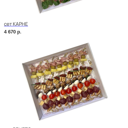
сет МАЧО
4 670
р.
сет МИЛАН
2 270
р.