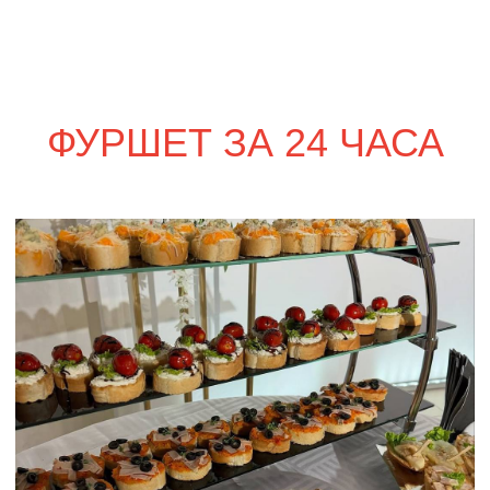
сет ПАРМА
2 020
р.
сет ФАЭНЦА
1 890
р.