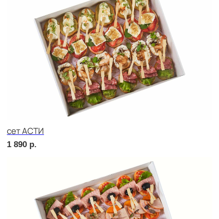
4 670
р.
сет ВЕНЕТО
1 890
р.