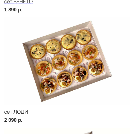
сет РОМА
2 270
р.
сет МОДЕНА
1 760
р.