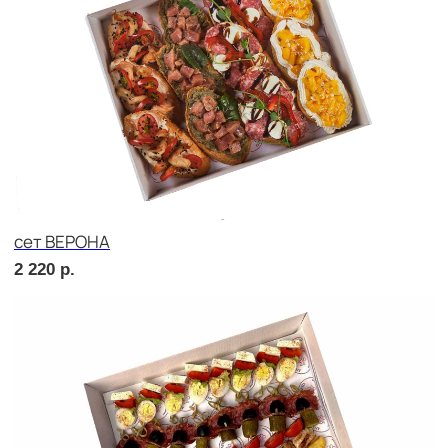
сет СЭНДВИЧ
2 020
р.
сет РУССКИЕ ТРАДИЦИИ
2 020
р.