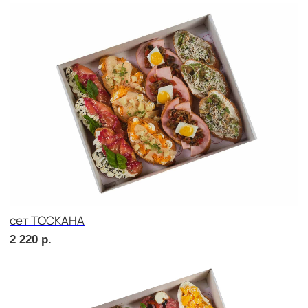
сет ДЕТСКИЙ
1 760
р.
сет ПИККОЛО
1 760
р.