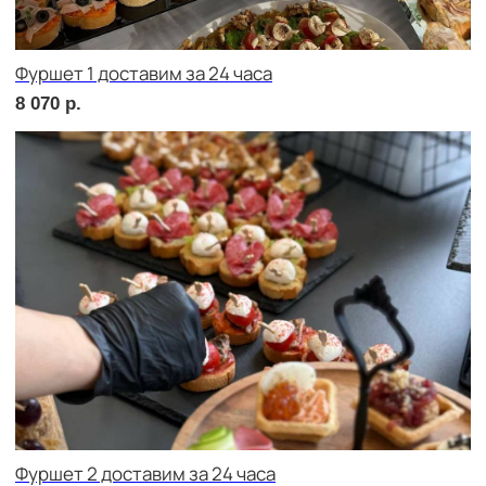
сет АСТИ
1 890
р.
сет БЕРГАМО
1 890
р.