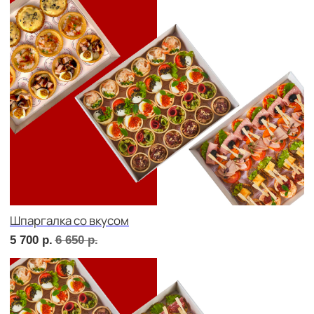
Дорогая, вечером не жди...
5 500
р.
6 430
р.
Детская тусовка
5 000
р.
5 790
р.