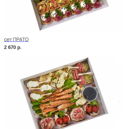
Брускетта с салями
240
р.