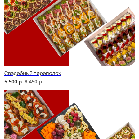
В гостях у пятницы
5 500
р.
6 380
р.
ФУРШЕТ ЗА 24 ЧАСА