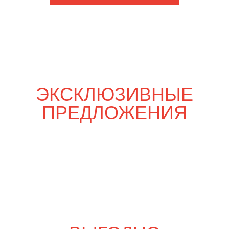
Шпаргалка со вкусом
5 700
р.
6 650
р.