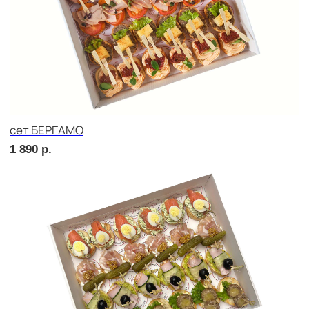
сет ЛОДИ
2 090
р.
сет ПОРТО
2 670
р.