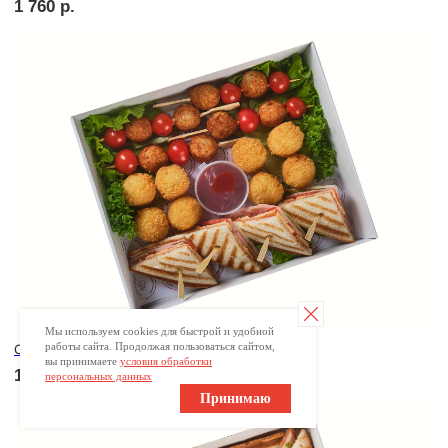
Брускетта с креветкой
280
р.
Мы используем cookies для быстрой и удобной
работы сайта. Продолжая пользоваться сайтом,
вы принимаете
условия обработки
персональных данных
Брускетта с треской
Принимаю
280
р.