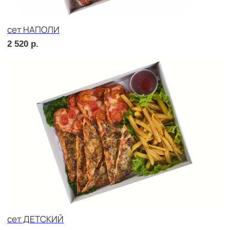
Брускетта с говядиной
240
р.
Брускетта с яичным муссом
240
р.