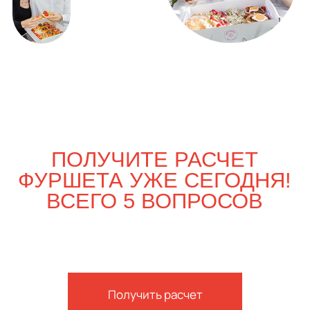
ВЫГОДНО
Только вдвоём
4 100
р.
4 740
р.