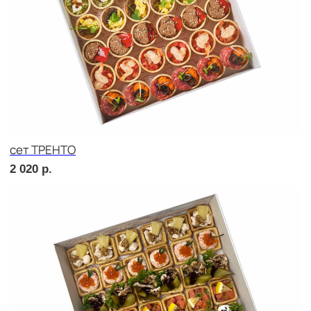
Брускетта с карбонадом
240
р.
Брускетта с курицей
240
р.