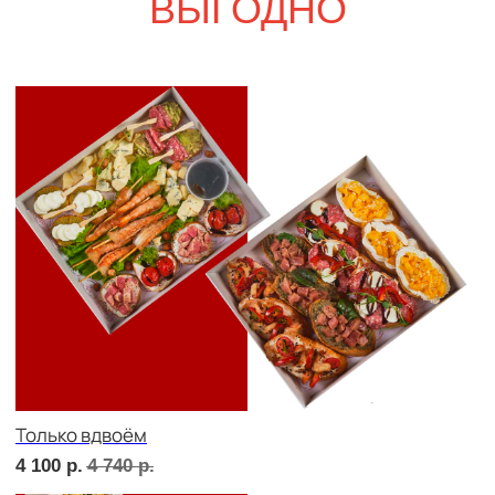
Свадебный переполох
5 500
р.
6 450
р.
Девичий каприз
5 800
р.
6 760
р.