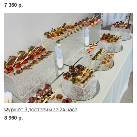
сет ЛУККА
2 220
р.