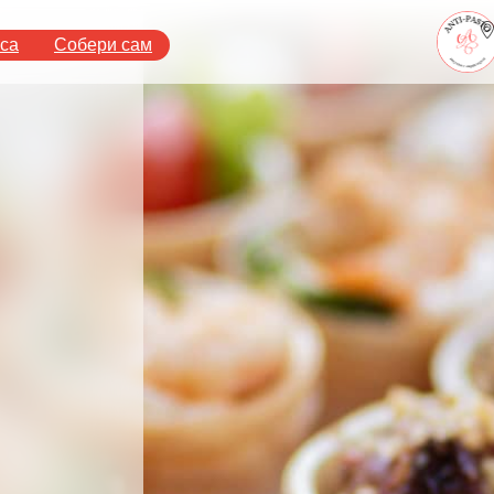
аса
Собери сам