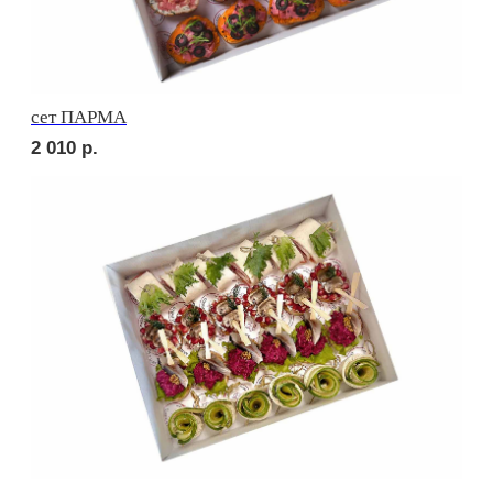
сет РИМИНИ
1 880
р.
сет КАРНЕ
2 460
р.