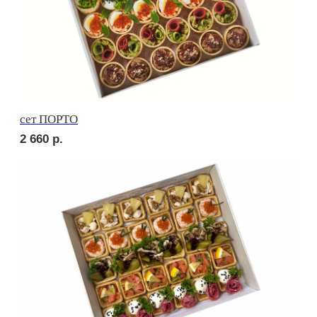
СОБЕРИ САМ
Брускетта с карбонадом
230
р.