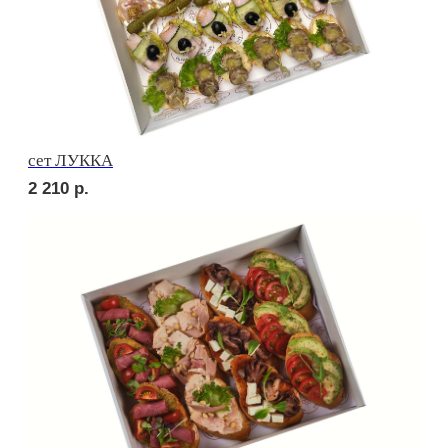
сет ПРАТО
2 660
р.
сет ТРЕНТО
2 010
р.