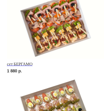
2 090
р.
сет ПОРТО
2 660
р.