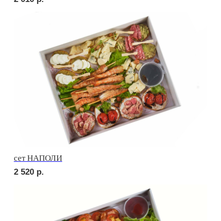
Брускетта с говядиной
230
р.
Брускетта с яичным муссом
230
р.