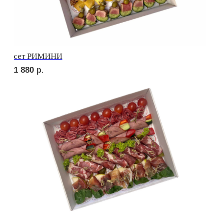
сет УТРЕННИЙ
2 010
р.
сет МАЧО
2 460
р.