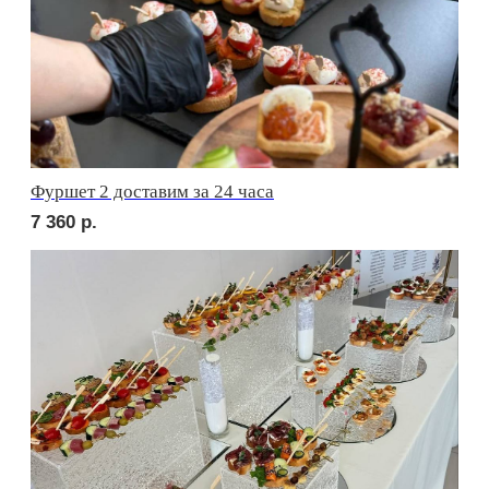
1 880
р.
сет ЛУККА
2 210
р.