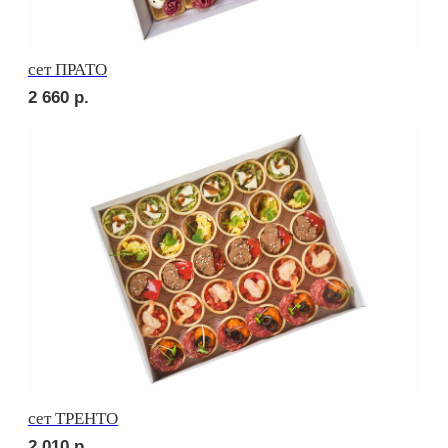
Брускетта с курицей
230
р.
Брускетта с салями
230
р.