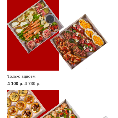
Девичий каприз
5 800
р.
6 740
р.
Дорогая, вечером не жди...
5 500
р.
6 420
р.