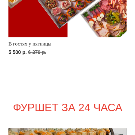
сет ПАРМА
2 010
р.
сет ФАЭНЦА
1 880
р.