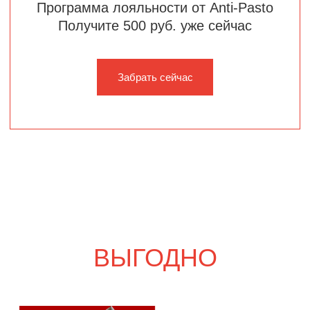
Шпаргалка со вкусом
5 700
р.
6 630
р.
Свадебный переполох
5 500
р.
6 420
р.