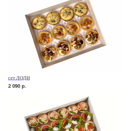
сет МОДЕНА
1 760
р.
Сырное плато
2 520
р.