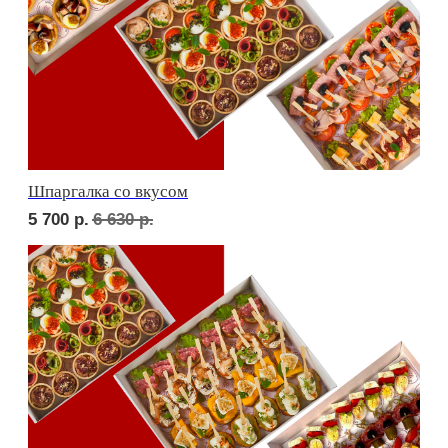
Детская тусовка
5 000
р.
5 790
р.
В гостях у пятницы
5 500
р.
6 370
р.