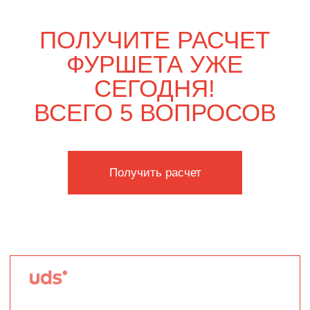
Только вдвоём
4 100
р.
4 730
р.