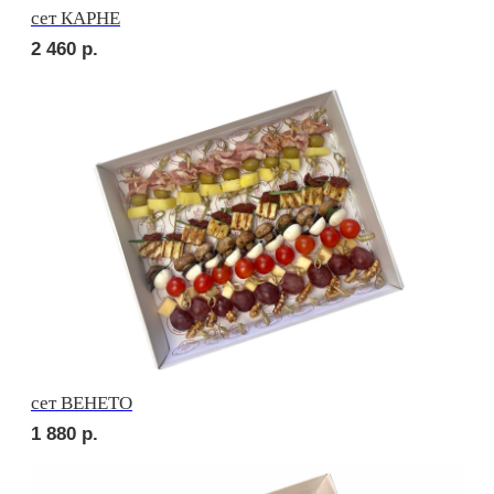
сет МИЛАН
2 270
р.
сет РОМА
2 270
р.