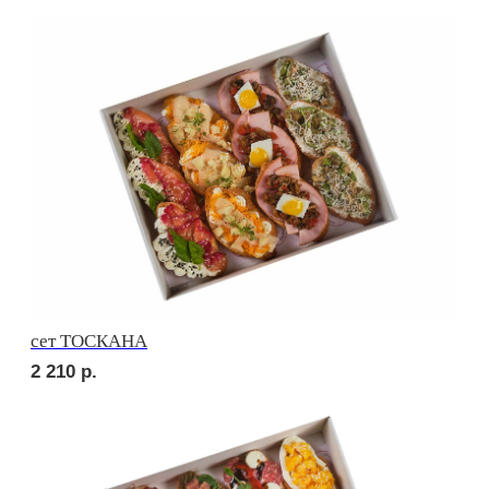
сет ПИККОЛО
1 760
р.
сет СЭНДВИЧ
2 010
р.