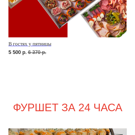
сет ПАРМА
2 010
р.
сет ФАЭНЦА
1 880
р.