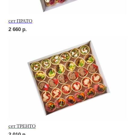
Брускетта с курицей
230
р.
Брускетта с салями
230
р.