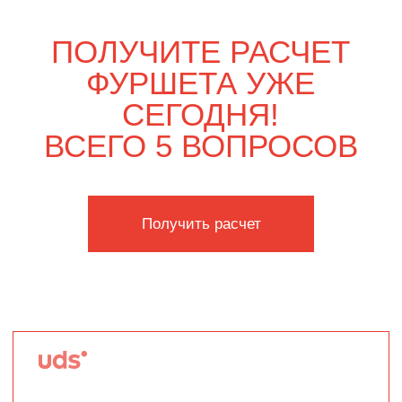
Только вдвоём
4 100
р.
4 730
р.