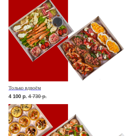
Девичий каприз
5 800
р.
6 740
р.
Дорогая, вечером не жди...
5 500
р.
6 420
р.