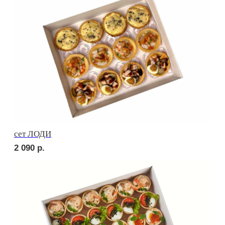
сет МОДЕНА
1 760
р.
Сырное плато
2 520
р.