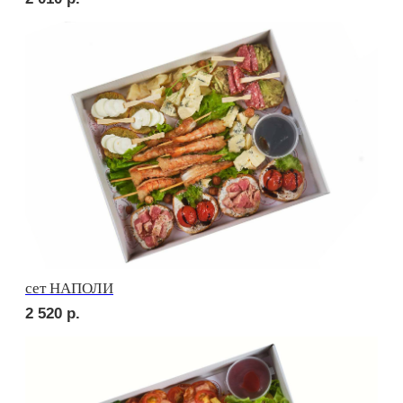
Брускетта с говядиной
230
р.
Брускетта с яичным муссом
230
р.