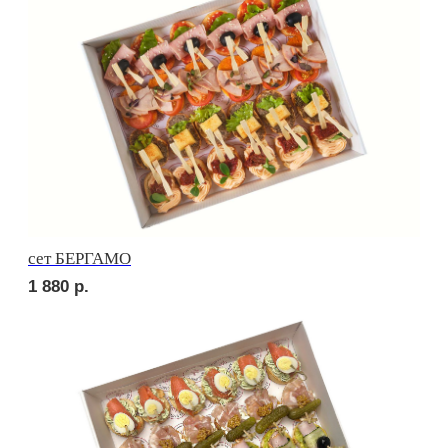
2 090
р.
сет ПОРТО
2 660
р.