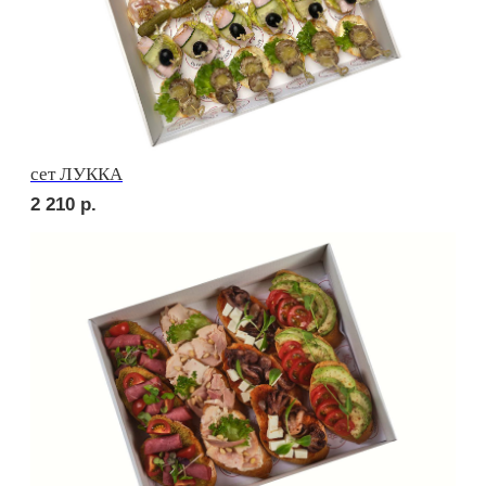
сет ПРАТО
2 660
р.
сет ТРЕНТО
2 010
р.