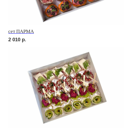
сет РИМИНИ
1 880
р.
сет КАРНЕ
2 460
р.