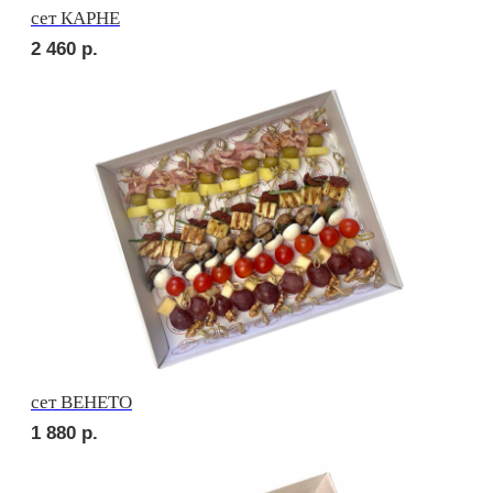
сет МИЛАН
2 270
р.
сет РОМА
2 270
р.