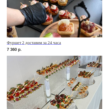
1 880
р.
сет ЛУККА
2 210
р.