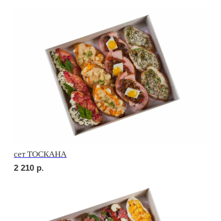
сет ПИККОЛО
1 760
р.
сет СЭНДВИЧ
2 010
р.