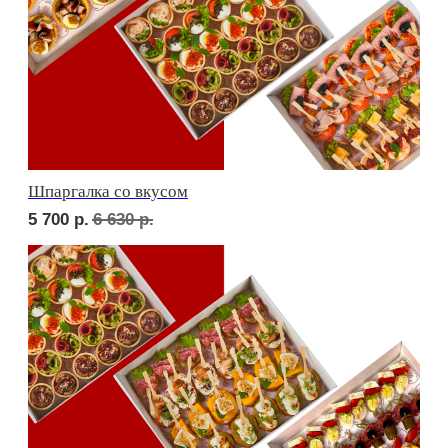
Детская тусовка
5 000
р.
5 790
р.
В гостях у пятницы
5 500
р.
6 370
р.