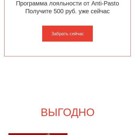
Шпаргалка со вкусом
5 700
р.
6 630
р.
Свадебный переполох
5 500
р.
6 420
р.