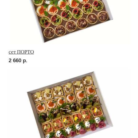
СОБЕРИ САМ
Брускетта с карбонадом
230
р.