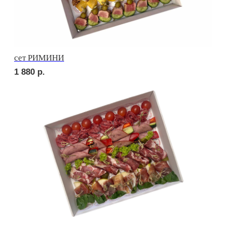
сет УТРЕННИЙ
2 010
р.
сет МАЧО
2 460
р.