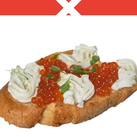
Благовещенск
8 914 563 38 23
с 9:00 до 18:00 пн-предзаказ
Выгодно
Фуршет за 24 часа
Кейтеринг
Сеты за 24 часа
Собери сам
ЗАКУСКИ ДЛЯ
ФУРШЕТА
на ваше мероприятие за 24 часа