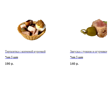
Тарталетка с копченой курочкой
Закуска с тунцом и огурчиком
*от 5 шт
*от 5 шт
190
р.
140
р.