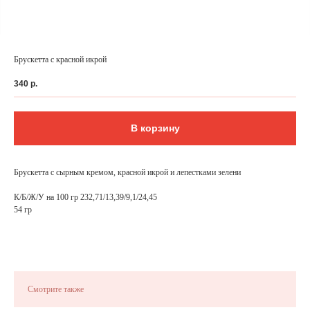
Брускетта с красной икрой
340
р.
В корзину
Брускетта с сырным кремом, красной икрой и лепестками зелени
К/Б/Ж/У на 100 гр 232,71/13,39/9,1/24,45
ФЕДЕРАЛЬНАЯ СЕТЬ
54 гр
ОНЛАЙН-РЕСТОРАНОВ
ANTI-PASTO
Смотрите также