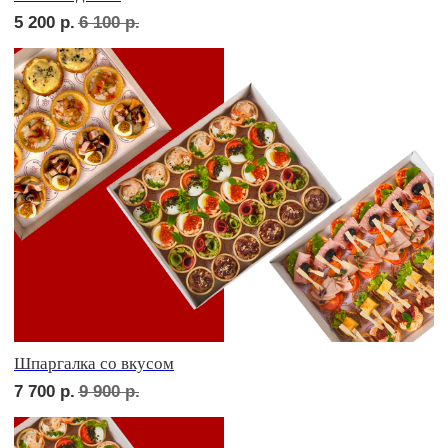
Девичий каприз
7 800
р.
9 100
р.
Дорогая, вечером не жди...
6 700
р.
7 820
р.