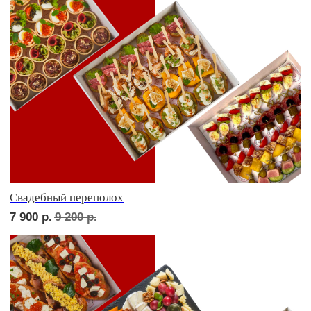
Детская тусовка
6 000
р.
7 000
р.
В гостях у пятницы
6 700
р.
7 910
р.