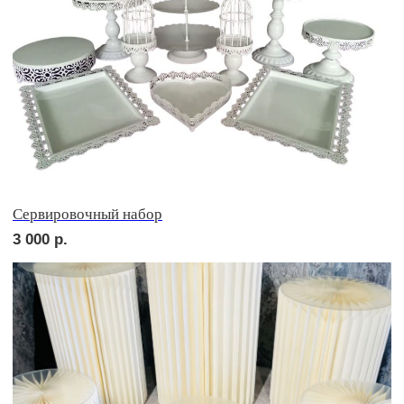
сет БЕРГАМО
2 700
р.
сет ЛУККА
2 750
р.