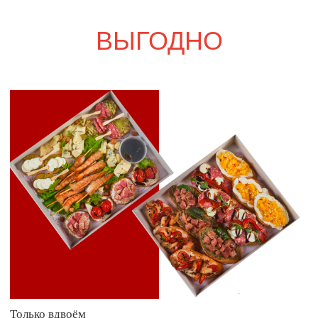
Свадебный переполох
7 900
р.
9 200
р.