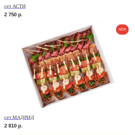
сет ПОРТО
3 700
р.
сет ТРЕНТО
2 700
р.
NEW