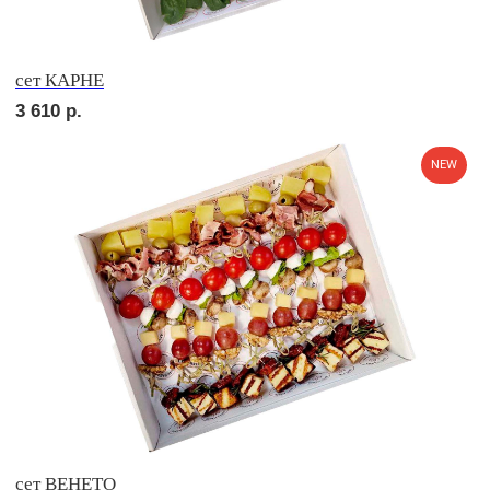
сет УТРЕННИЙ
2 100
р.
сет МАЧО
2 780
р.