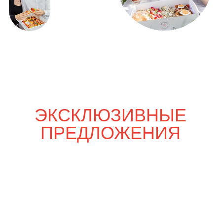
Только вдвоём
5 200
р.
6 100
р.
Шпаргалка со вкусом
7 700
р.
9 900
р.