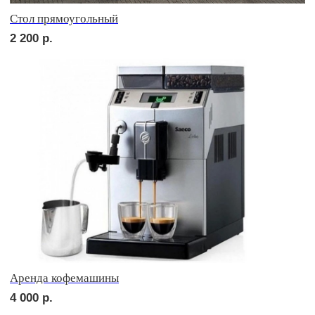
2 700
р.
сет ФАЭНЦА
2 200
р.