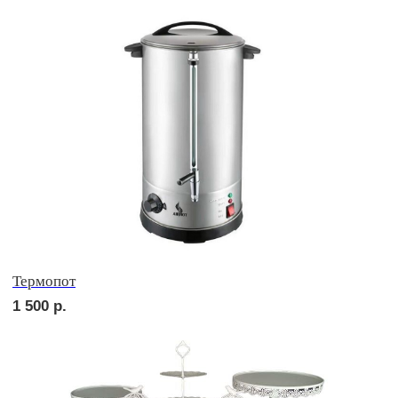
сет АСТИ
2 750
р.
NEW
сет МАДРИД
2 810
р.