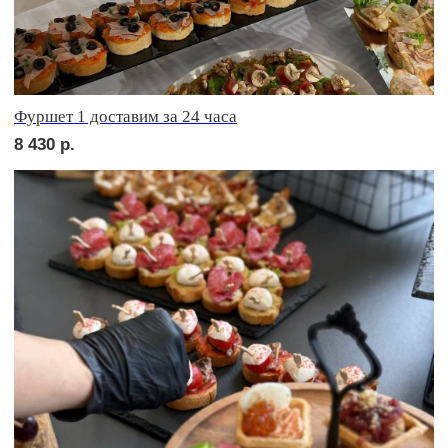
Аренда кофемашины
4 000
р.
Термопот
1 500
р.