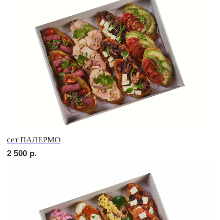
сет РОМА
2 610
р.
NEW
сет САРИ
2 240
р.