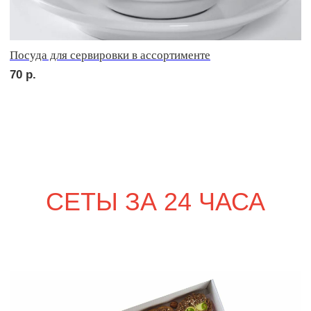
сет КАРНЕ
3 610
р.
NEW
сет ВЕНЕТО
2 270
р.
POPULAR