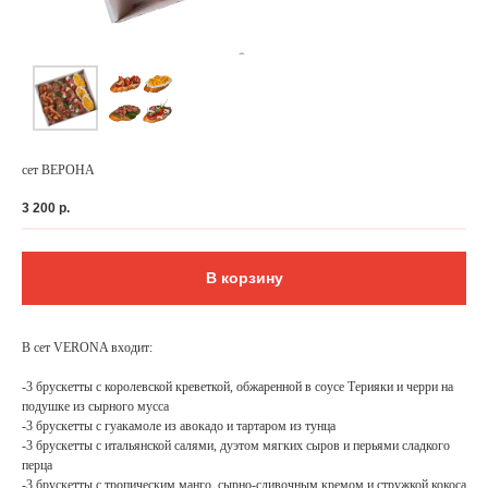
сет ВЕРОНА
3 200
р.
В корзину
ФЕДЕРАЛЬНАЯ СЕТЬ
В сет VERONA входит:
ОНЛАЙН-РЕСТОРАНОВ
ANTI-PASTO
-3 брускетты с королевской креветкой, обжаренной в соусе Терияки и черри на
подушке из сырного мусса
-3 брускетты с гуакамоле из авокадо и тартаром из тунца
-3 брускетты с итальянской салями, дуэтом мягких сыров и перьями сладкого
перца
-3 брускетты с тропическим манго, сырно-сливочным кремом и стружкой кокоса