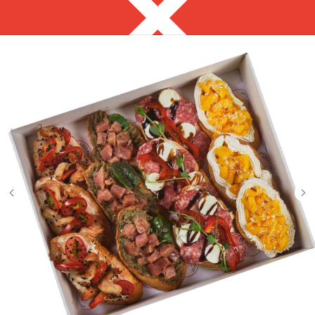
Благовещенск
8 914 563 38 23
с 9:00 до 18:00 пн-предзаказ
Выгодно
Фуршет за 24 часа
Кейтеринг
Сеты за 24 часа
Собери сам
ЗАКУСКИ ДЛЯ
ФУРШЕТА
на ваше мероприятие за 24 часа