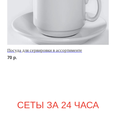
сет КАРНЕ
3 610
р.
NEW
сет ВЕНЕТО
2 270
р.
POPULAR