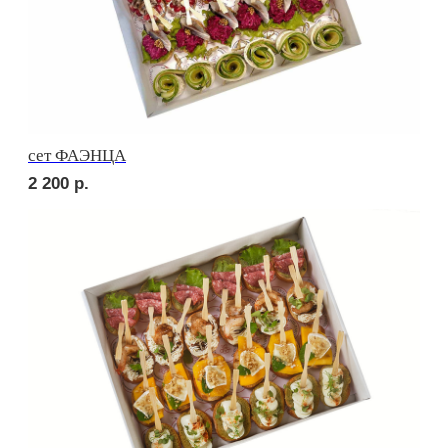
сет ТОСКАНА
2 900
р.
POPULAR
сет ВЕРОНА
3 200
р.
HIT