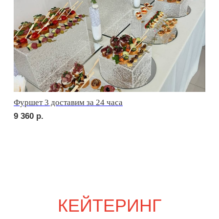
Фуршетные тумбы
4 000
р.
Посуда для сервировки в ассортименте
70
р.