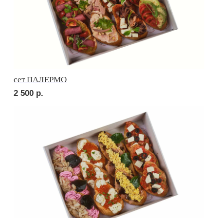
сет САРИ
2 240
р.
сет МОДЕНА
2 040
р.