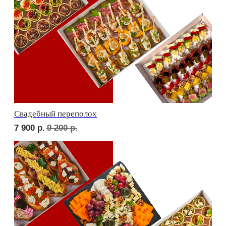
Детская тусовка
6 000
р.
7 000
р.
В гостях у пятницы
6 700
р.
7 910
р.
ФУРШЕТ ЗА 24 ЧАСА