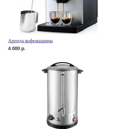
2 200
р.
сет АСТИ
2 750
р.
NEW