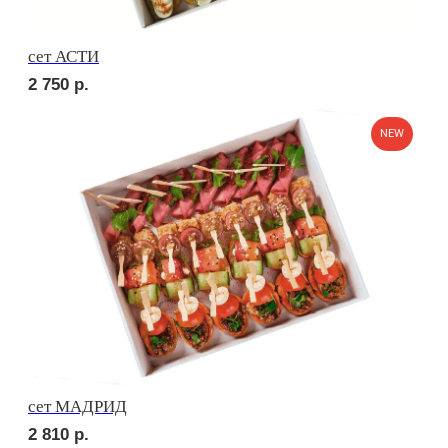
сет ПОРТО
3 700
р.
сет ТРЕНТО
2 700
р.
NEW