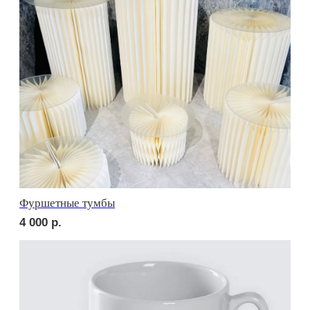
сет ЛУККА
2 750
р.
сет РИМИНИ
2 500
р.
NEW