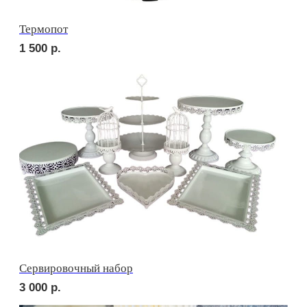
сет МАДРИД
2 810
р.
сет БЕРГАМО
2 700
р.