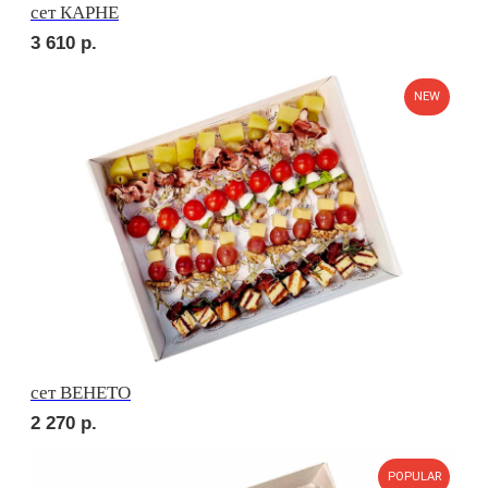
сет УТРЕННИЙ
2 100
р.
сет МАЧО
2 780
р.