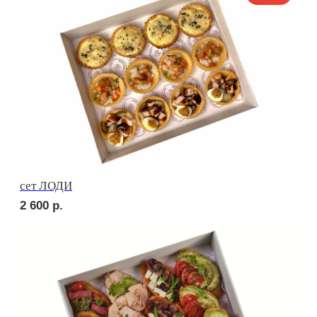
сет МИЛАН
2 900
р.
сет РОМА
2 610
р.
NEW