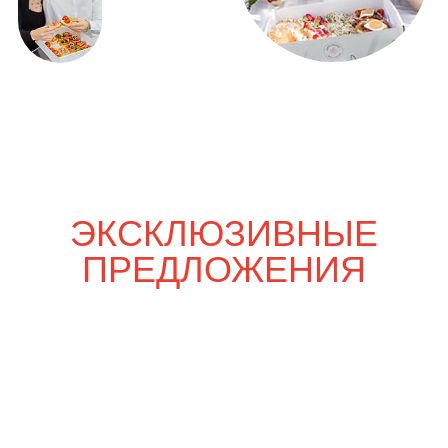
Только вдвоём
5 200
р.
6 100
р.
Шпаргалка со вкусом
7 700
р.
9 900
р.