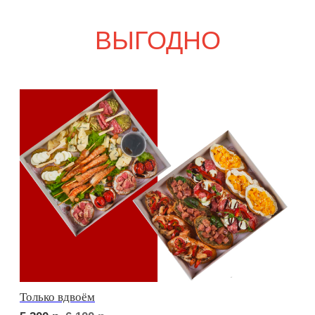
Свадебный переполох
7 900
р.
9 200
р.
Девичий каприз
7 800
р.
9 100
р.