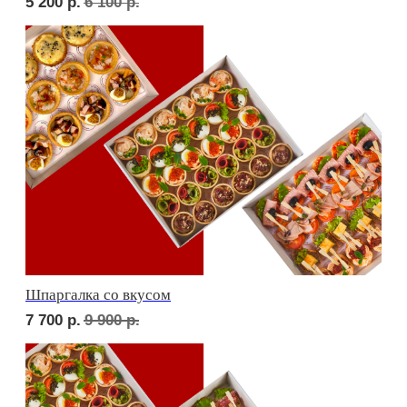
Дорогая, вечером не жди...
6 700
р.
7 820
р.