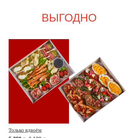
Свадебный переполох
7 900
р.
9 200
р.
Девичий каприз
7 800
р.
9 100
р.