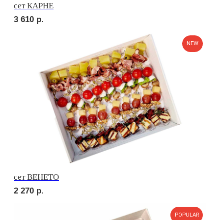
сет УТРЕННИЙ
2 100
р.
сет МАЧО
2 780
р.