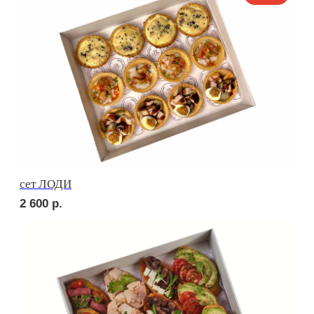
сет МИЛАН
2 900
р.
сет РОМА
2 610
р.
NEW