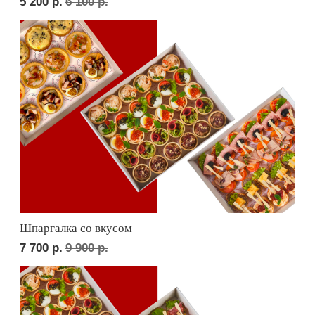
Дорогая, вечером не жди...
6 700
р.
7 820
р.