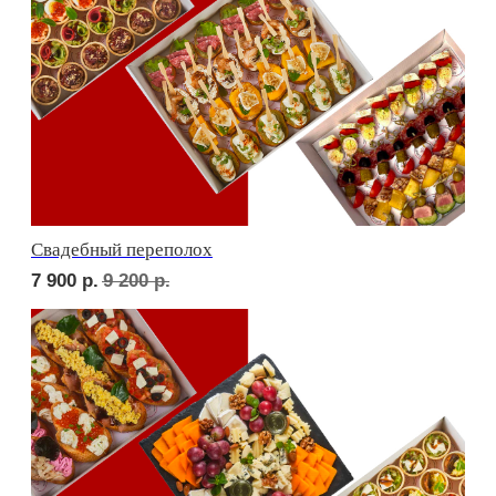
Детская тусовка
6 000
р.
7 000
р.
В гостях у пятницы
6 700
р.
7 910
р.
ФУРШЕТ ЗА 24 ЧАСА