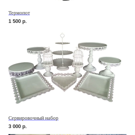
сет МАДРИД
2 810
р.
сет БЕРГАМО
2 700
р.