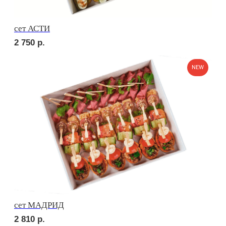
сет ПОРТО
3 700
р.
сет ТРЕНТО
2 700
р.
NEW