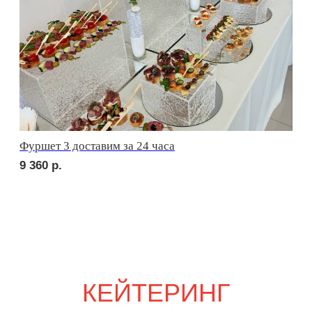
Фуршетные тумбы
4 000
р.
Посуда для сервировки в ассортименте
70
р.