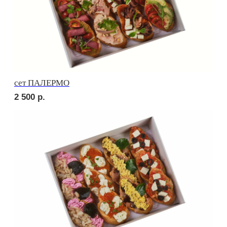
сет САРИ
2 240
р.
сет МОДЕНА
2 040
р.