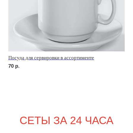
сет КАРНЕ
3 610
р.
NEW
сет ВЕНЕТО
2 270
р.
POPULAR