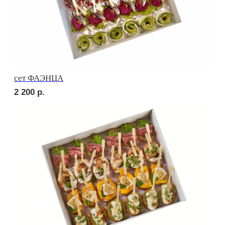
сет ТОСКАНА
2 900
р.
POPULAR
сет ВЕРОНА
3 200
р.
HIT