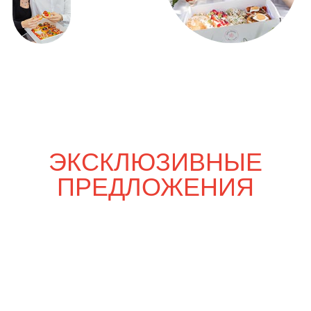
Только вдвоём
5 200
р.
6 100
р.
Шпаргалка со вкусом
7 700
р.
9 900
р.