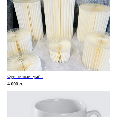
сет ЛУККА
2 750
р.
сет РИМИНИ
2 500
р.
NEW