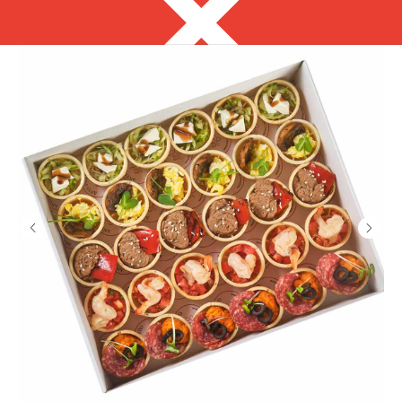
Челябинск
8 800 350 08 60
с 8:00 до 20:00
Выгодно
Фуршет за 24 часа
Закуски за 3 часа
Собери свой сет
ЗАКУСКИ ДЛЯ
ФУРШЕТА
на ваше мероприятие от 3 часов