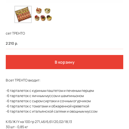
сет ТРЕНТО
2 210
р.
В корзину
В сет ТРЕНТО входит:
ФЕДЕРАЛЬНАЯ СЕТЬ
-6 тарталеток с куриным паштетом и печеным перцем
ОНЛАЙН-РЕСТОРАНОВ
-6 тарталеток с яичным муссом и шампиньоном
-6 тарталеток с сыром сиртаки и сочным огурчиком
ANTI-PASTO
-6 тарталеток с томатами и обжаренной креветкой
-6 тарталеток с итальянской салями и овощным муссом
К/Б/Ж/У на 100 гр 271,46/6,61/20,02/18,13
30 шт - 0,85 кг