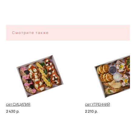
Смотрите также
сет СИЦИЛИЯ
сет УТРЕННИЙ
2 430
р.
2 210
р.