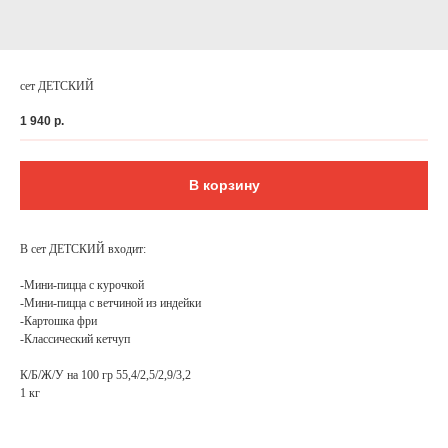
сет ДЕТСКИЙ
1 940
р.
В корзину
В сет ДЕТСКИЙ входит:
-Мини-пицца с курочкой
ФЕДЕРАЛЬНАЯ СЕТЬ
-Мини-пицца с ветчиной из индейки
-Картошка фри
ОНЛАЙН-РЕСТОРАНОВ
-Классический кетчуп
ANTI-PASTO
К/Б/Ж/У на 100 гр 55,4/2,5/2,9/3,2
1 кг