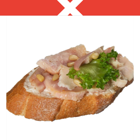
Челябинск
8 800 350 08 60
с 8:00 до 20:00
Выгодно
Фуршет за 24 часа
Закуски за 3 часа
Собери свой сет
ЗАКУСКИ ДЛЯ
ФУРШЕТА
на ваше мероприятие от 3 часов