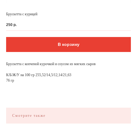
Брускетта с курицей
250
р.
В корзину
Брускетта с копченой курочкой и соусом из мягких сыров
К/Б/Ж/У на 100 гр 255,52/14,5/12,14/21,63
76 гр
ФЕДЕРАЛЬНАЯ СЕТЬ
ОНЛАЙН-РЕСТОРАНОВ
ANTI-PASTO
Смотрите также