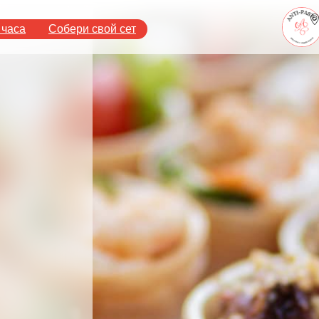
 часа
Собери свой сет