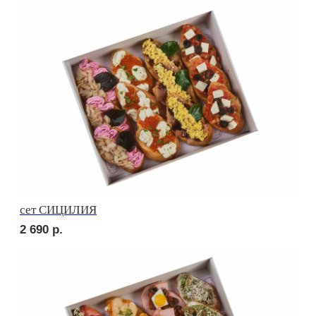
сет УТРЕННИЙ
2 540
р.
сет МИЛАН
2 650
р.