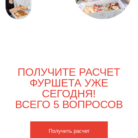
ВЫГОДНО
Только вдвоём
5 500
р.
6 380
р.