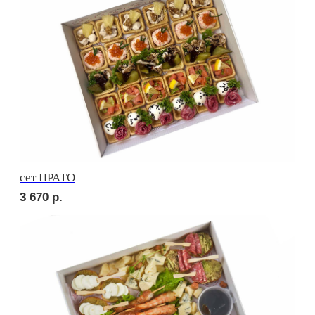
Брускетта с карбонадом
210
р.
Брускетта с курицей
220
р.