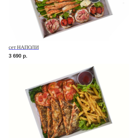
Брускетта с салями
210
р.
Брускетта с говядиной
220
р.