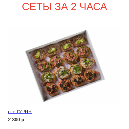
2 920
р.
сет КАРНЕ
3 180
р.