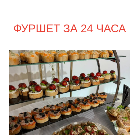
сет ПАРМА
2 550
р.
сет ФАЭНЦА
2 650
р.