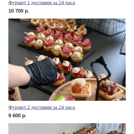
сет АСТИ
2 650
р.
сет БЕРГАМО
2 300
р.