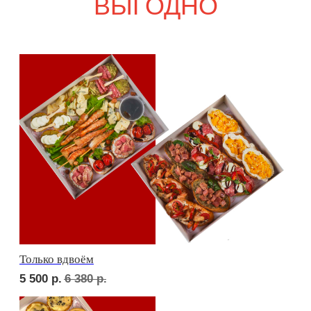
7 900
р.
9 240
р.
Дорогая, вечером не жди...
6 900
р.
8 080
р.