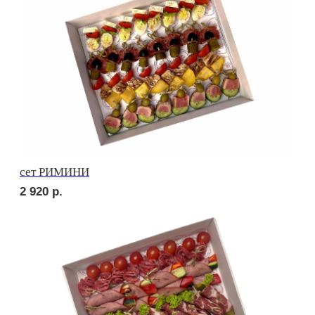
3 670
р.
сет НАПОЛИ
3 690
р.