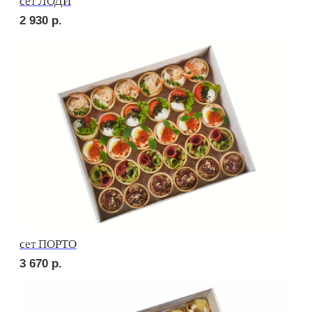
Сырное плато
3 570
р.
СОБЕРИ САМ