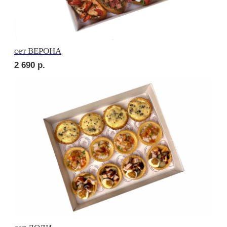
3 130
р.
сет МОДЕНА
2 760
р.