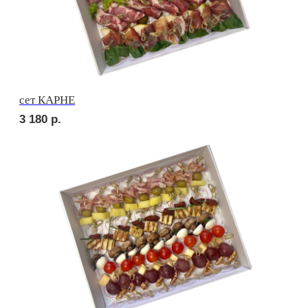
сет ДЕТСКИЙ
2 470
р.
сет ПИККОЛО
2 300
р.