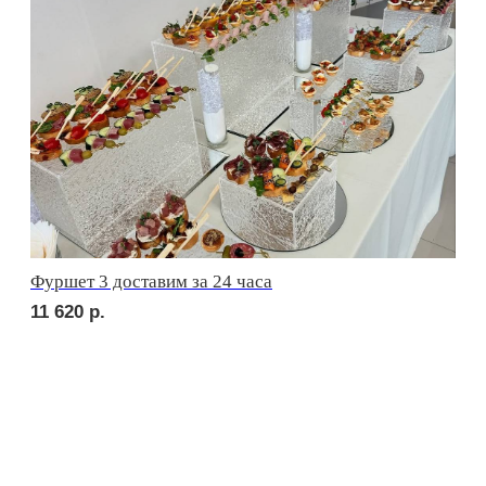
сет ЛУККА
2 690
р.
сет РИМИНИ