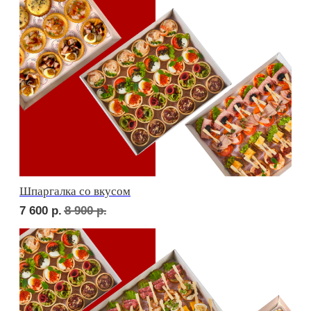
Детская тусовка
6 400
р.
7 420
р.
В гостях у пятницы
7 100
р.
8 270
р.