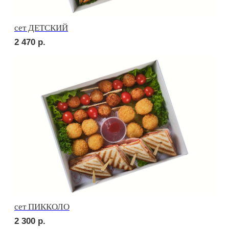
Брускетта с яичным муссом
230
р.
Брускетта с креветкой
250
р.