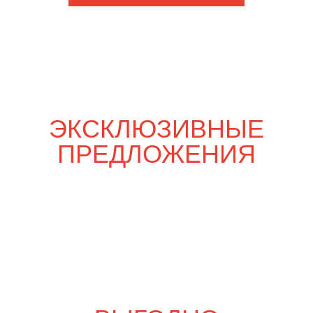
Шпаргалка со вкусом
7 600
р.
8 900
р.
Свадебный переполох