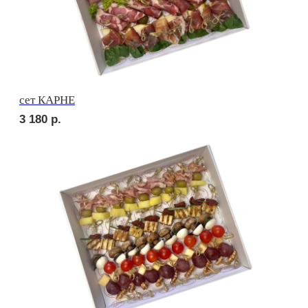
сет ДЕТСКИЙ
2 470
р.
сет ПИККОЛО
2 300
р.