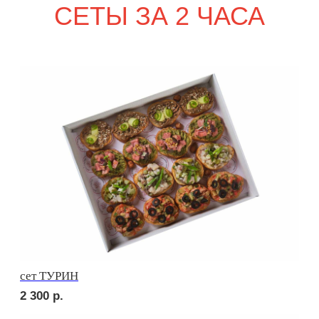
2 920
р.
сет КАРНЕ
3 180
р.