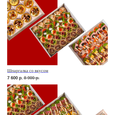
Детская тусовка
6 400
р.
7 420
р.
В гостях у пятницы
7 100
р.
8 270
р.