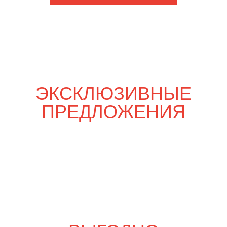
Шпаргалка со вкусом
7 600
р.
8 900
р.
Свадебный переполох