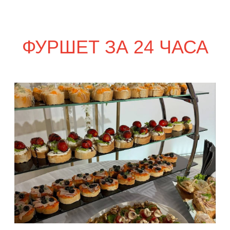
сет ПАРМА
2 550
р.
сет ФАЭНЦА
2 650
р.