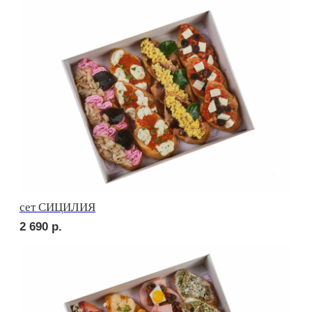
сет УТРЕННИЙ
2 540
р.
сет МИЛАН
2 650
р.