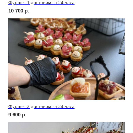
сет АСТИ
2 650
р.
сет БЕРГАМО
2 300
р.