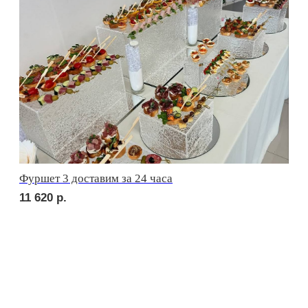
сет ЛУККА
2 690
р.
сет РИМИНИ