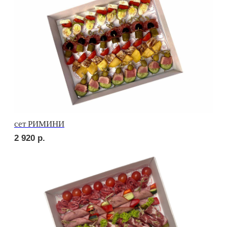
3 670
р.
сет НАПОЛИ
3 690
р.