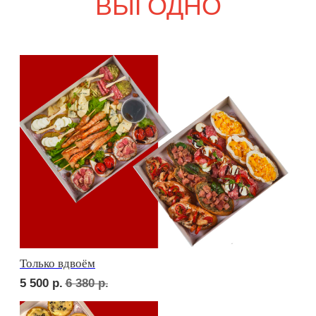
7 900
р.
9 240
р.
Дорогая, вечером не жди...
6 900
р.
8 080
р.