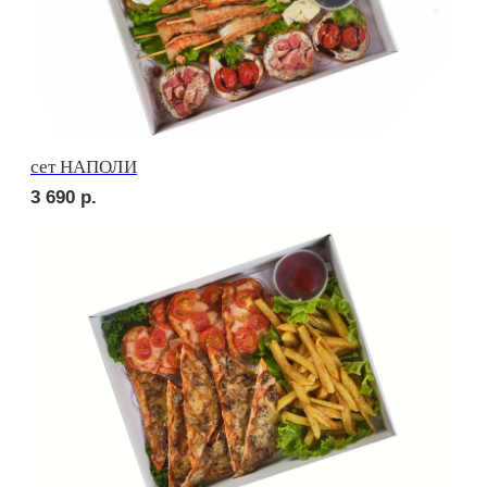
Брускетта с салями
210
р.
Брускетта с говядиной
220
р.