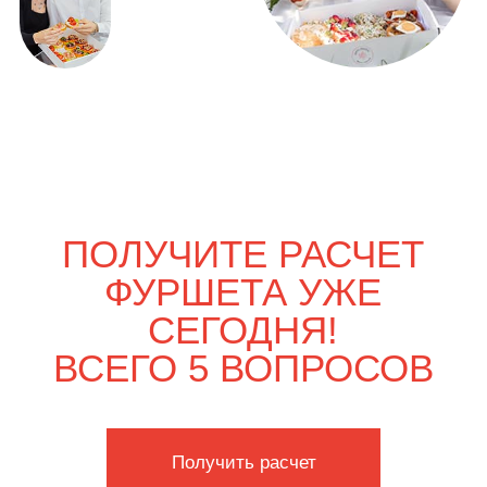
ВЫГОДНО
Только вдвоём
5 500
р.
6 380
р.