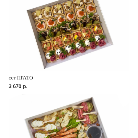
Брускетта с карбонадом
210
р.
Брускетта с курицей
220
р.