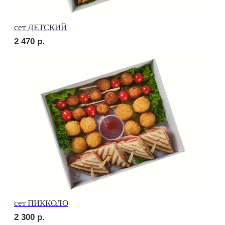
Брускетта с яичным муссом
230
р.
Брускетта с креветкой
250
р.