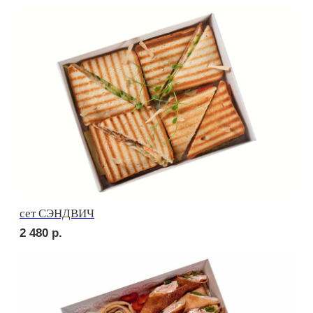
Брускетта с треской
240
р.
Брускетта с красной икрой
400
р.