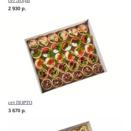
Сырное плато
3 570
р.
СОБЕРИ САМ