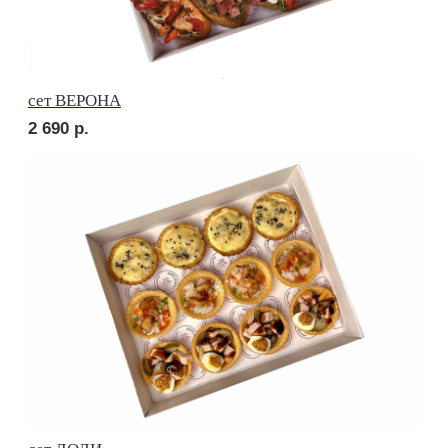
3 130
р.
сет МОДЕНА
2 760
р.