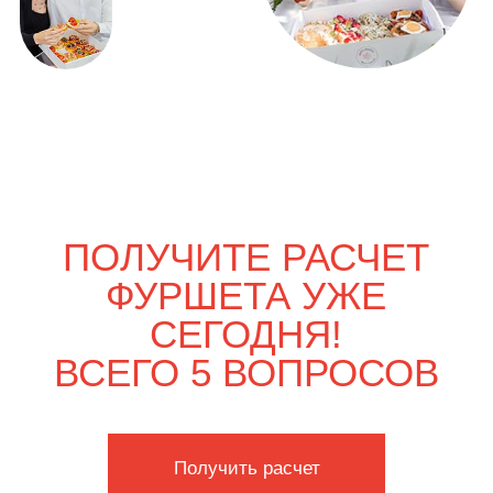
ВЫГОДНО
Только вдвоём
5 500
р.
6 380
р.