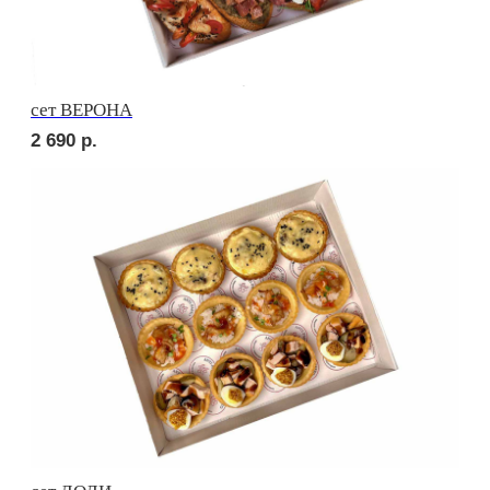
3 130
р.
сет МОДЕНА
2 760
р.