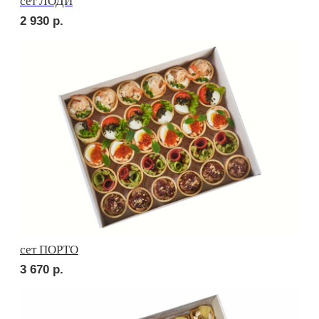
Сырное плато
3 570
р.
СОБЕРИ САМ