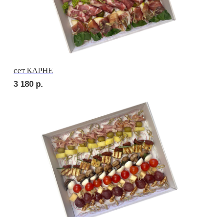
сет ДЕТСКИЙ
2 470
р.
сет ПИККОЛО
2 300
р.