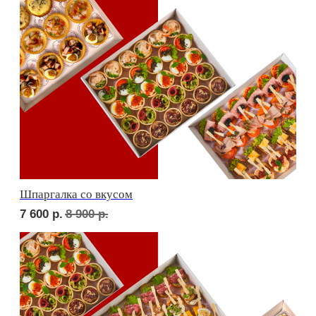
Детская тусовка
6 400
р.
7 420
р.
В гостях у пятницы
7 100
р.
8 270
р.