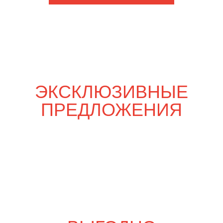
Шпаргалка со вкусом
7 600
р.
8 900
р.
Свадебный переполох