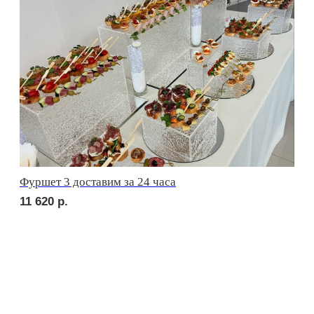
сет ЛУККА
2 690
р.
сет РИМИНИ