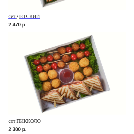
Брускетта с яичным муссом
230
р.
Брускетта с креветкой
250
р.