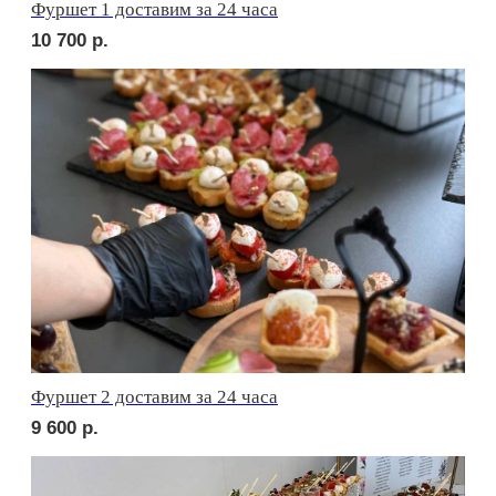
сет АСТИ
2 650
р.
сет БЕРГАМО
2 300
р.