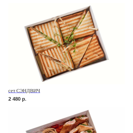
Брускетта с треской
240
р.
Брускетта с красной икрой
400
р.