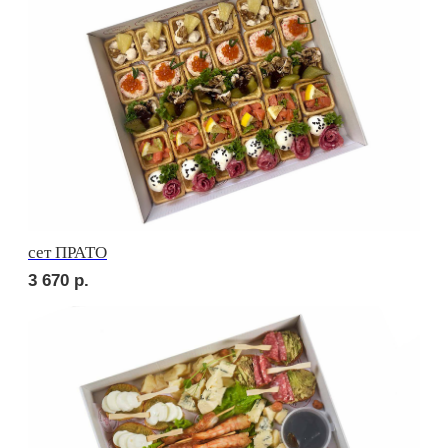
Брускетта с карбонадом
210
р.
Брускетта с курицей
220
р.