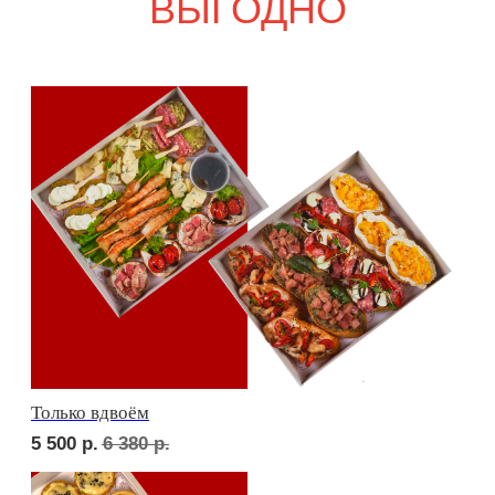
7 900
р.
9 240
р.
Дорогая, вечером не жди...
6 900
р.
8 080
р.