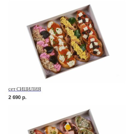
сет УТРЕННИЙ
2 540
р.
сет МИЛАН
2 650
р.