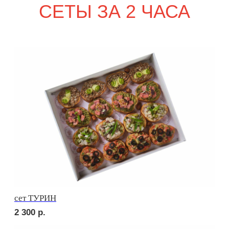
2 920
р.
сет КАРНЕ
3 180
р.