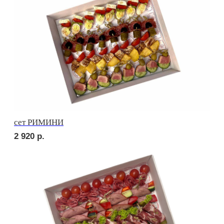
3 670
р.
сет НАПОЛИ
3 690
р.