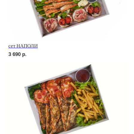
Брускетта с салями
210
р.
Брускетта с говядиной
220
р.