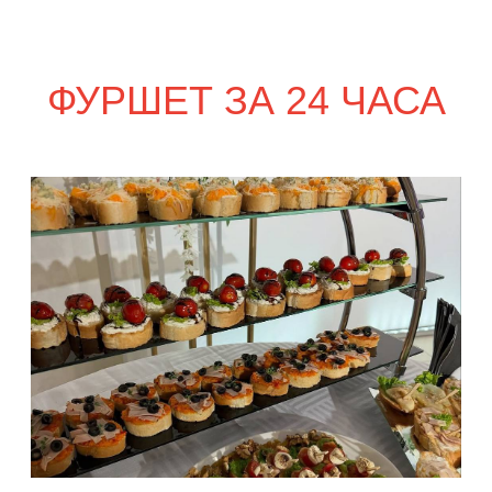
сет ПАРМА
2 550
р.
сет ФАЭНЦА
2 650
р.