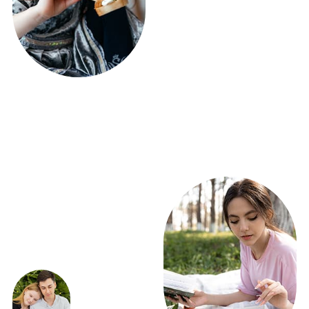
ЭКСКЛЮЗИВНЫЕ
ПРЕДЛОЖЕНИЯ
ВЫГОДНО