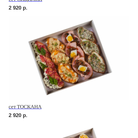
сет РУССКИЕ ТРАДИЦИИ
2 410
р.
сет НАПОЛИ
3 320
р.