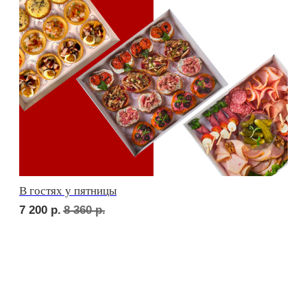
сет ТУРИН
2 480
р.