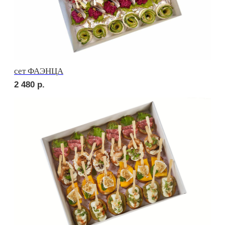
сет ВЕРОНА
2 920
р.
сет РИМИНИ
2 480
р.