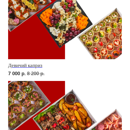
Детская тусовка
6 600
р.
7 660
р.
В гостях у пятницы
7 200
р.
8 360
р.
ФУРШЕТ ЗА 24 ЧАСА