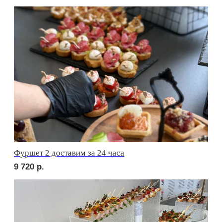
сет АСТИ
2 480
р.
сет БЕРГАМО
2 480
р.