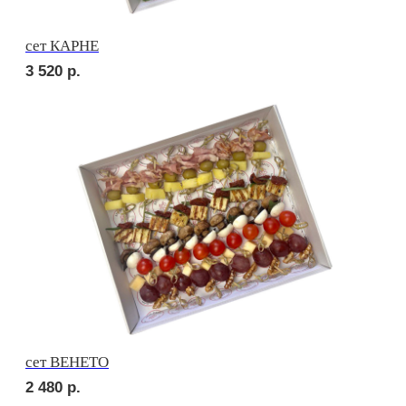
сет ВАЛЕНСИЯ
3 160
р.