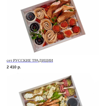
Брускетта с курицей
300
р.
Брускетта с салями
300
р.