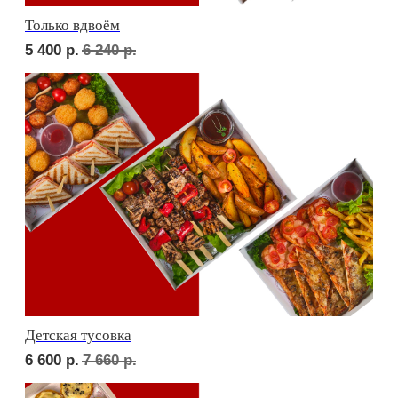
Фуршет 2 доставим за 24 часа
9 720
р.
Фуршет 3 доставим за 24 часа
11 820
р.
СЕТЫ ЗА 2 ЧАСА