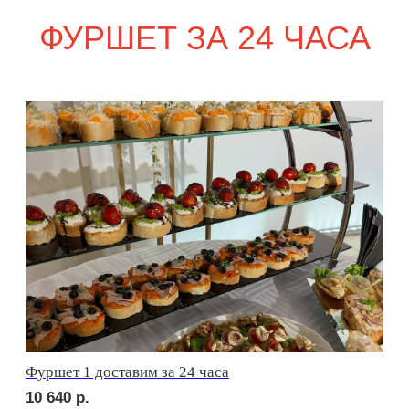
сет ПАРМА
2 650
р.
сет ФАЭНЦА
2 480
р.