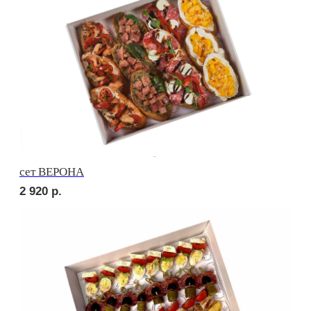
сет ДЕТСКИЙ
2 330
р.
сет СЭНДВИЧ
2 650
р.