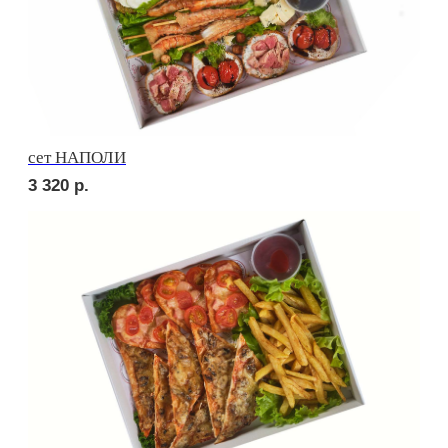
Брускетта с говядиной
300
р.