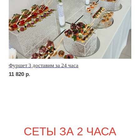
сет ЛУККА
2 920
р.
сет СИЕНА
2 480
р.