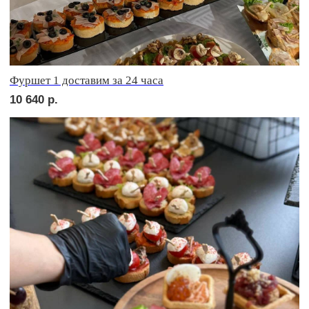
сет ФАЭНЦА
2 480
р.
сет АСТИ
2 480
р.