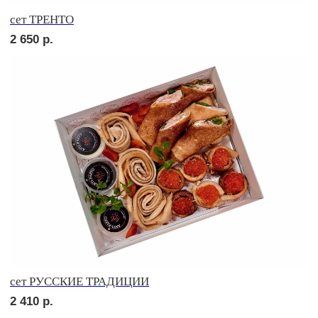
Брускетта с карбонадом
300
р.
Брускетта с курицей
300
р.