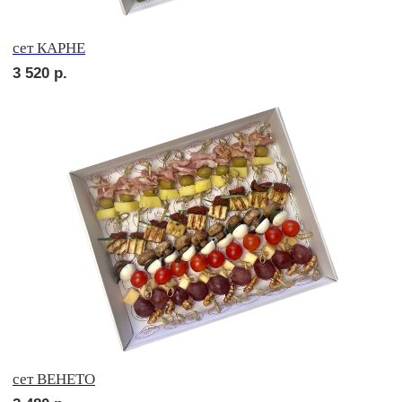
сет ПИККОЛО
2 330
р.
сет ВАЛЕНСИЯ
3 160
р.