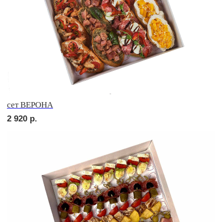
сет ДЕТСКИЙ
2 330
р.
сет СЭНДВИЧ
2 650
р.