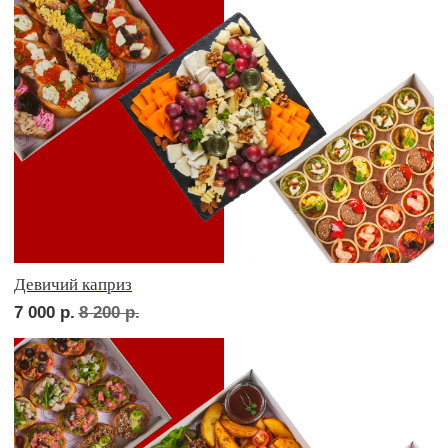
Детская тусовка
6 600
р.
7 660
р.
В гостях у пятницы
7 200
р.
8 360
р.