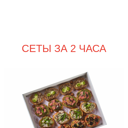
сет СИЕНА
2 480
р.