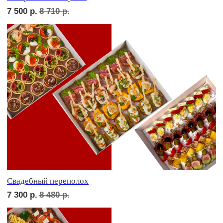
Дорогая, вечером не жди...
7 300
р.
8 480
р.
Только вдвоём
5 400
р.
6 240
р.