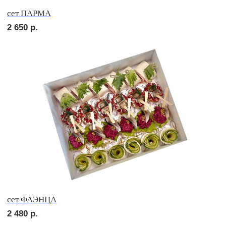
сет ТОСКАНА
2 920
р.
сет ВЕРОНА
2 920
р.