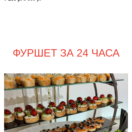
сет ПАРМА
2 650
р.