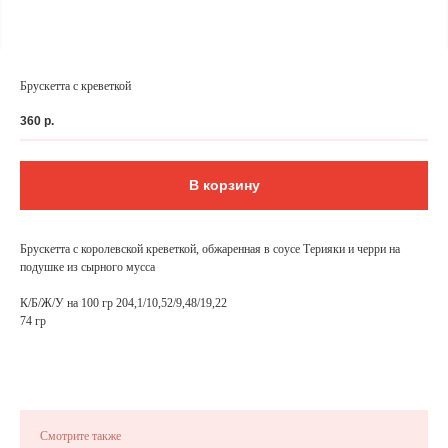
Брускетта с креветкой
360
р.
В корзину
Брускетта с королевской креветкой, обжаренная в соусе Терияки и черри на
подушке из сырного мусса
ФЕДЕРАЛЬНАЯ СЕТЬ
К/Б/Ж/У на 100 гр 204,1/10,52/9,48/19,22
74 гр
ОНЛАЙН-РЕСТОРАНОВ
ANTI-PASTO
Смотрите также