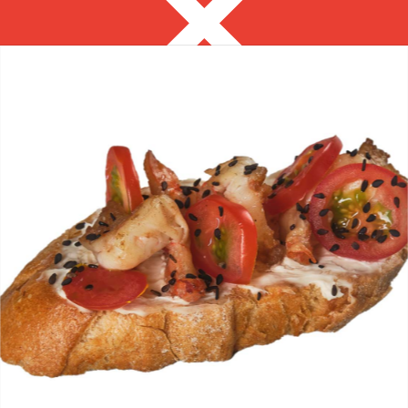
Междуреченск
8 913 297 13 29
с 8:00 до 18:00 вс-выходной
Выгодно
Фуршет за 24 часа
Сеты за 2 часа
Собери сам
Боулы/Поке
ЗАКУСКИ ДЛЯ
ФУРШЕТА
на ваше мероприятие за 2 часа