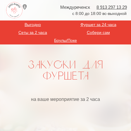
Междуреченск
8 913 297 13 29
с 8:00 до 18:00 вс-выходной
Выгодно
Фуршет за 24 часа
Сеты за 2 часа
Собери сам
Боулы/Поке
ЗАКУСКИ ДЛЯ
ФУРШЕТА
на ваше мероприятие за 2 часа