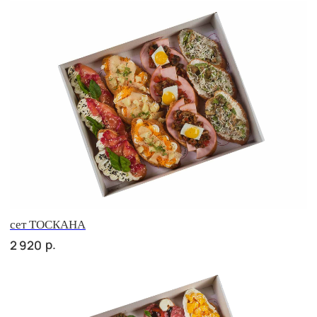
сет РУССКИЕ ТРАДИЦИИ
р.
2 410
сет НАПОЛИ
р.
3 320