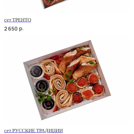
Брускетта с карбонадом
р.
300
Брускетта с курицей
р.
300