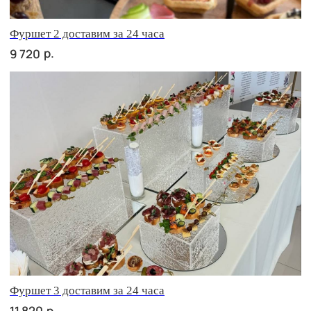
сет БЕРГАМО
р.
2 480
сет ЛУККА
р.
2 920