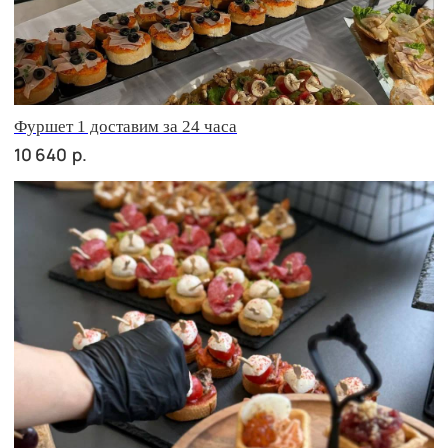
сет ФАЭНЦА
р.
2 480
сет АСТИ
р.
2 480