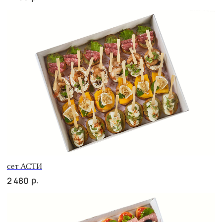
сет РИМИНИ
р.
2 480
сет КАРНЕ