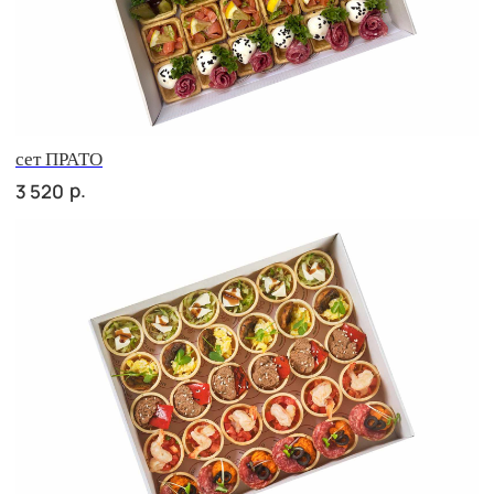
Сырное плато
р.
2 630
СОБЕРИ САМ