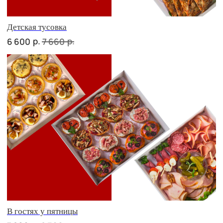
СЕТЫ ЗА 2 ЧАСА
сет ТУРИН
р.
2 480