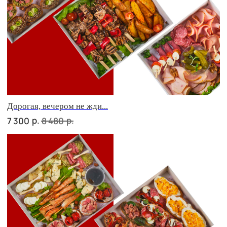
ФУРШЕТ ЗА 24 ЧАСА
Фуршет 1 доставим за 24 часа
р.
10 640