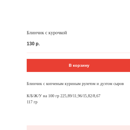
Выгодно
Сеты за 24 часа
Фуршет за 24 
Блинчик с курочкой
130
р.
В корзину
Блинчик с копченым куриным рулетом и дуэтом сыров
К/Б/Ж/У на 100 гр 225,89/11,96/15,82/8,67
117 гр