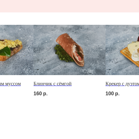
ОМ
ым муссом
Блинчик с сёмгой
Крекер с дуэто
160
р.
100
р.