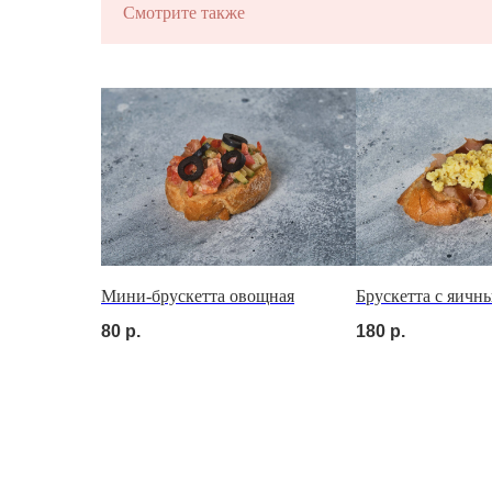
Смотрите также
ЗАКУСКИ
С ХАРАКТЕР
на ваше мероприятие за 24 часа
Мини-брускетта овощная
Брускетта с яичн
80
р.
180
р.