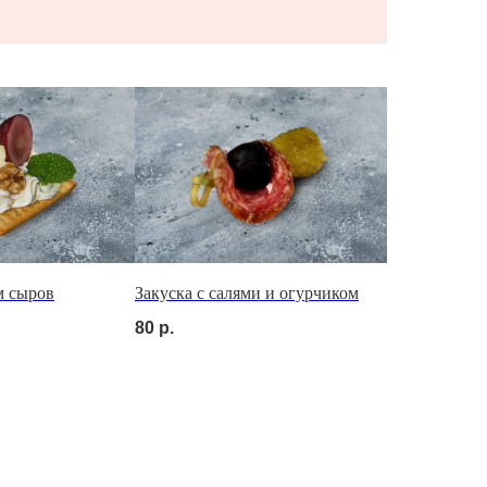
м сыров
Закуска с салями и огурчиком
80
р.