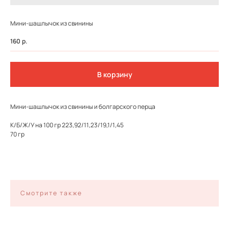
Мини-шашлычок из свинины
160
р.
В корзину
Мини-шашлычок из свинины и болгарского перца
К/Б/Ж/У на 100 гр 223,92/11,23/19,1/1,45
70 гр
ФЕДЕРАЛЬНАЯ СЕТЬ
ОНЛАЙН-РЕСТОРАНОВ
ANTI-PASTO
Смотрите также