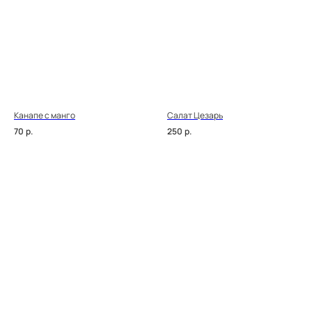
Канапе с манго
Салат Цезарь
70
р.
250
р.