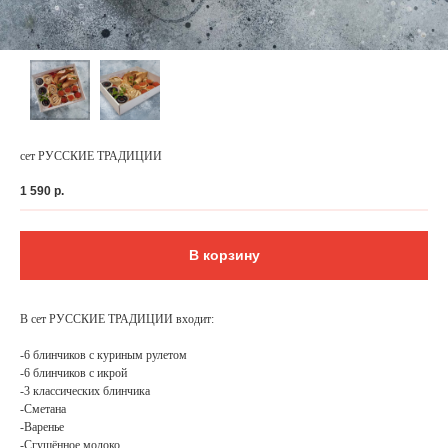
сет РУССКИЕ ТРАДИЦИИ
1 590
р.
В корзину
ФЕДЕРАЛЬНАЯ СЕТЬ
В сет РУССКИЕ ТРАДИЦИИ входит:
ОНЛАЙН-РЕСТОРАНОВ
ANTI-PASTO
-6 блинчиков с куриным рулетом
-6 блинчиков с икрой
-3 классических блинчика
-Сметана
-Варенье
-Сгущённое молоко