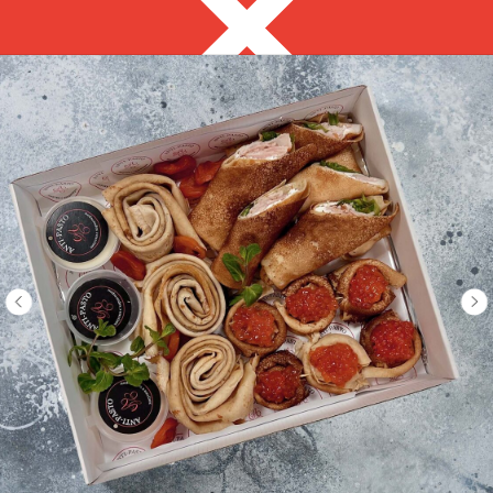
Новокузнецк
8 923 487 01 44
ВРЕМЕННО НЕ РАБОТАЕМ
Выгодно
Сеты за 24 часа
Фуршет за 24 часа
Собери сам
Боулы/Поке/Бао
ЗАКУСКИ
С ХАРАКТЕРОМ
на ваше мероприятие за 24 часа