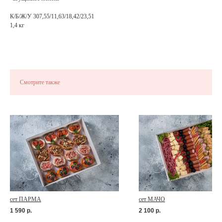
К/Б/Ж/У 307,55/11,63/18,42/23,51
1,4 кг
Смотрите также
сет ПАРМА
сет МАЧО
1 590
р.
2 100
р.