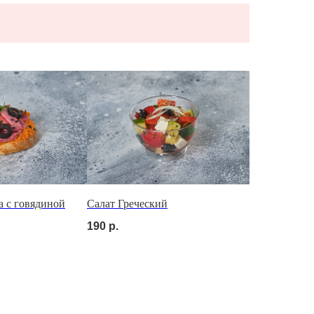
а с говядиной
Салат Греческий
190
р.