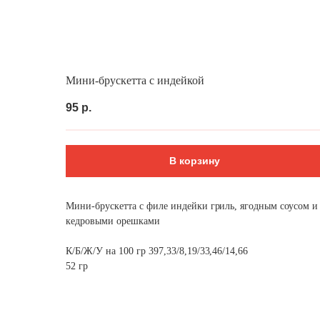
Выгодно
Сеты за 24 часа
Фуршет за 24 
Мини-брускетта с индейкой
95
р.
В корзину
Мини-брускетта с филе индейки гриль, ягодным соусом и
кедровыми орешками
К/Б/Ж/У на 100 гр 397,33/8,19/33,46/14,66
52 гр