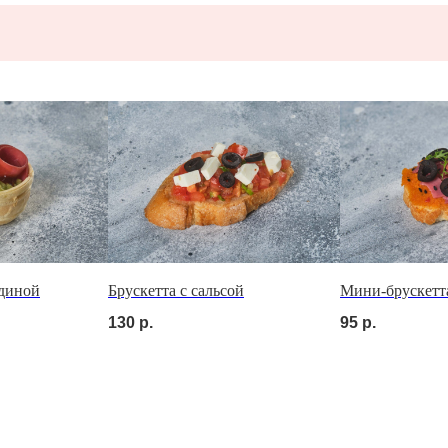
ОМ
ядиной
Брускетта с сальсой
Мини-брускетт
130
р.
95
р.