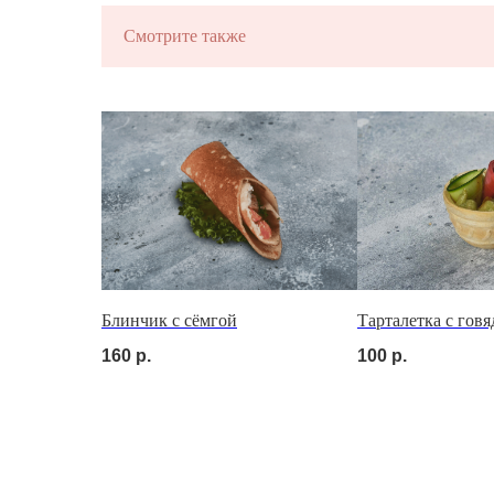
ЗАКУСКИ
Смотрите также
С ХАРАКТЕР
на ваше мероприятие за 24 часа
Блинчик с сёмгой
Тарталетка с гов
160
р.
100
р.