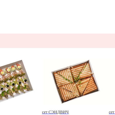
Я
сет СЭНДВИЧ
се