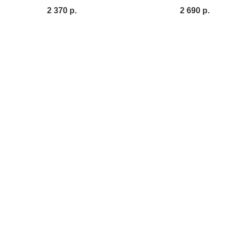
2 370
р.
2 690
р.