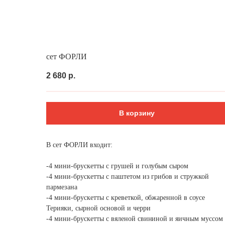
Выгодно
Фуршет за 24 часа
Сеты за 2 ч
сет ФОРЛИ
2 680
р.
В корзину
В сет ФОРЛИ входит:
-4 мини-брускетты с грушей и голубым сыром
-4 мини-брускетты с паштетом из грибов и стружкой
пармезана
-4 мини-брускетты с креветкой, обжаренной в соусе
Терияки, сырной основой и черри
-4 мини-брускетты с вяленой свининой и яичным муссом