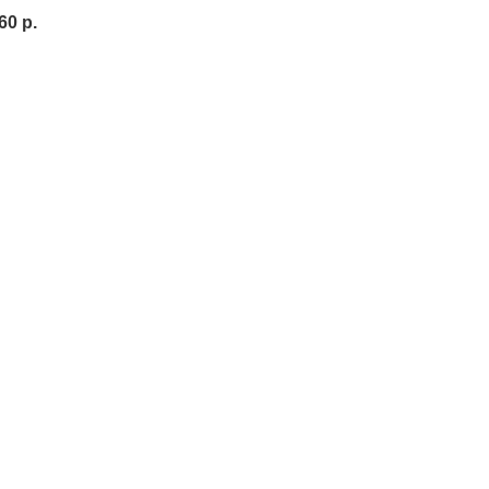
60
р.