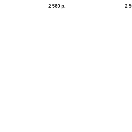
2 560
р.
2 5