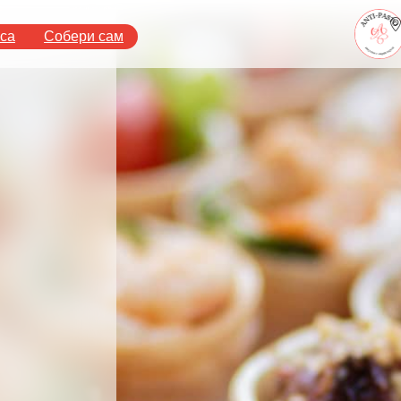
аса
Собери сам