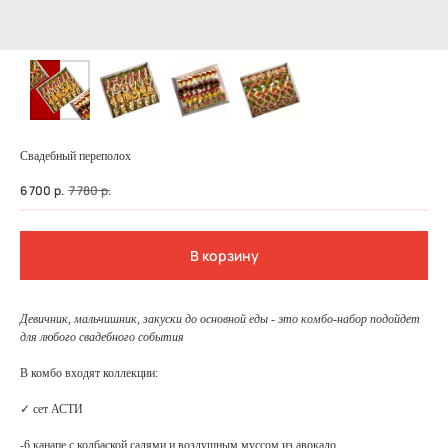
Свадебный переполох
6 700
р.
7 780
р.
В корзину
ФЕДЕРАЛЬНАЯ СЕТЬ
Девичник, мальчишник, закуски до основной еды - это комбо-набор подойдет
ОНЛАЙН-РЕСТОРАНОВ
для любого свадебного события
ANTI-PASTO
В комбо входят коллекции:
✓ сет АСТИ
-6 канапе с колбаской салями и воздушным муссом из авокадо