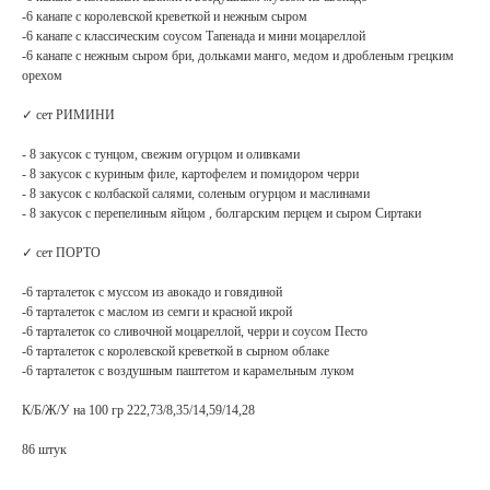
-6 канапе с королевской креветкой и нежным сыром
-6 канапе с классическим соусом Тапенада и мини моцареллой
-6 канапе с нежным сыром бри, дольками манго, медом и дробленым грецким
орехом
✓ сет РИМИНИ
- 8 закусок с тунцом, свежим огурцом и оливками
- 8 закусок с куриным филе, картофелем и помидором черри
- 8 закусок с колбаской салями, соленым огурцом и маслинами
- 8 закусок с перепелиным яйцом , болгарским перцем и сыром Сиртаки
✓ сет ПОРТО
-6 тарталеток с муссом из авокадо и говядиной
-6 тарталеток с маслом из семги и красной икрой
-6 тарталеток со сливочной моцареллой, черри и соусом Песто
-6 тарталеток с королевской креветкой в сырном облаке
-6 тарталеток с воздушным паштетом и карамельным луком
К/Б/Ж/У на 100 гр 222,73/8,35/14,59/14,28
86 штук