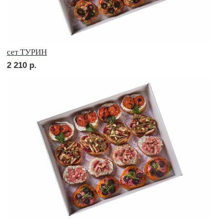
сет МАДРИД
2 750
р.
сет СИЕНА
2 370
р.