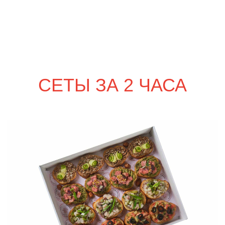
сет ЛУККА
2 690
р.