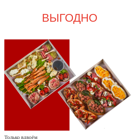
Свадебный переполох
6 700
р.
7 780
р.