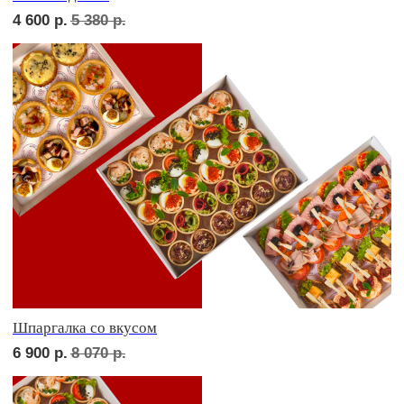
Девичий каприз
7 600
р.
8 870
р.
Дорогая, вечером не жди...
8 100
р.
9 450
р.