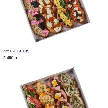
сет ДЕТСКИЙ
2 050
р.
сет СЭНДВИЧ
2 560
р.