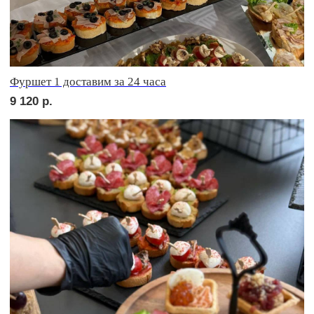
сет ФОРЛИ
2 680
р.
сет ФАЭНЦА
2 640
р.