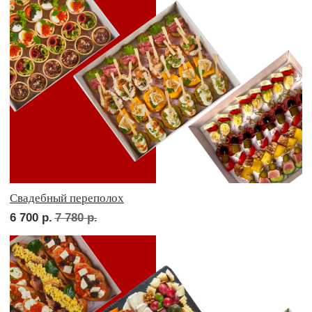
Детская тусовка
7 300
р.
8 550
р.
В гостях у пятницы
7 500
р.
8 800
р.