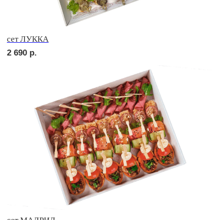
сет ПОРТО
2 690
р.
сет ТРЕНТО
2 410
р.