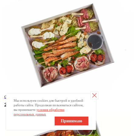
Брускетта с карбонадом
*от 5 шт
200
р.
Мы используем cookies для быстрой и удобной
работы сайта. Продолжая пользоваться сайтом,
вы принимаете
условия обработки
персональных данных
Принимаю
Брускетта с курицей
*от 5 шт
190
р.