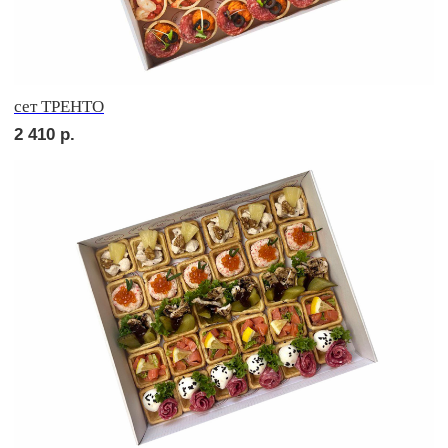
сет МОДЕНА
3 710
р.
сет САРИ
3 710
р.