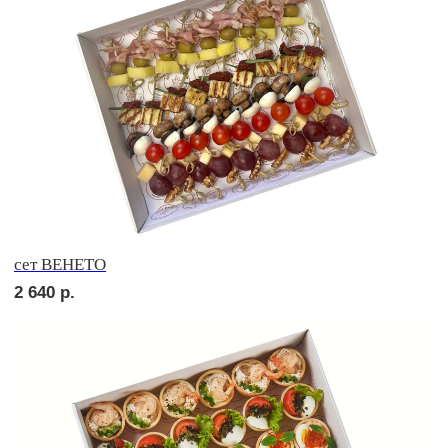
сет САЛЕРНО
4 030
р.
сет МАЧО
2 690
р.