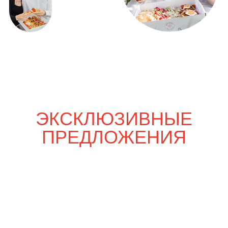
Только вдвоём
4 600
р.
5 380
р.
Шпаргалка со вкусом
6 900
р.
8 070
р.