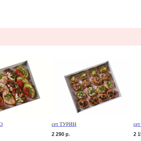
Я
О
сет ТУРИН
се
2 290
р.
2 1