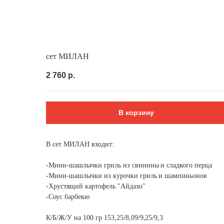
Выгодно
Фуршет за 24 часа
Сеты за 2 ч
сет МИЛАН
2 760
р.
В корзину
В сет МИЛАН входит:
-Мини-шашлычки гриль из свинины и сладкого перца
-Мини-шашлычки из курочки гриль и шампиньонов
-Хрустящий картофель "Айдахо"
-Соус барбекю
К/Б/Ж/У на 100 гр 153,25/8,09/9,25/9,3