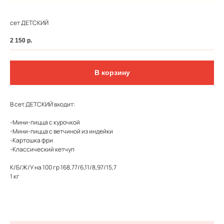
сет ДЕТСКИЙ
2 150
р.
В корзину
В сет ДЕТСКИЙ входит:
-Мини-пицца с курочкой
-Мини-пицца с ветчиной из индейки
-Картошка фри
-Классический кетчуп
ФЕДЕРАЛЬНАЯ СЕТЬ
ОНЛАЙН-РЕСТОРАНОВ
К/Б/Ж/У на 100 гр 168,77/6,11/8,97/15,7
ANTI-PASTO
1 кг