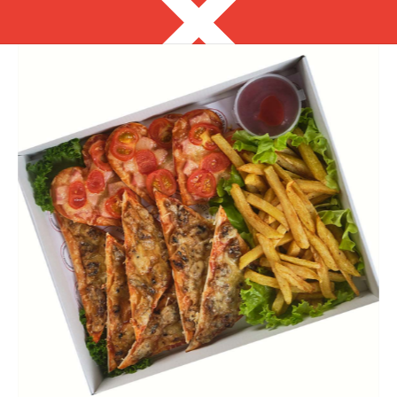
Петропавловск-Камчатский
8 914 992 82 70
с 9:00 до 16:00
Выгодно
Фуршет за 24 часа
Сеты за 2 часа
Собери сам
ЗАКУСКИ ДЛЯ
ФУРШЕТА
на ваше мероприятие за 2 часа