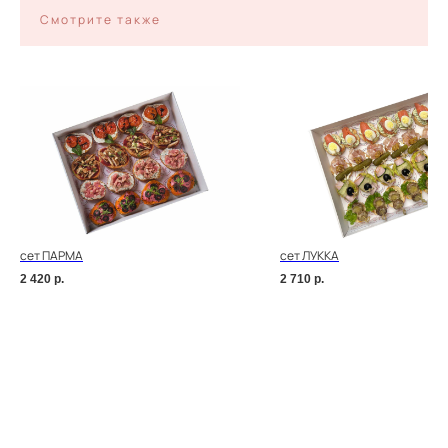
Смотрите также
сет ПАРМА
сет ЛУККА
2 420
р.
2 710
р.