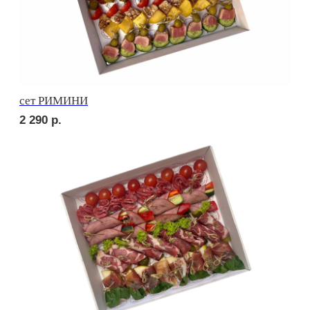
сет ТРЕНТО
2 420
р.
сет НАПОЛИ
3 040
р.