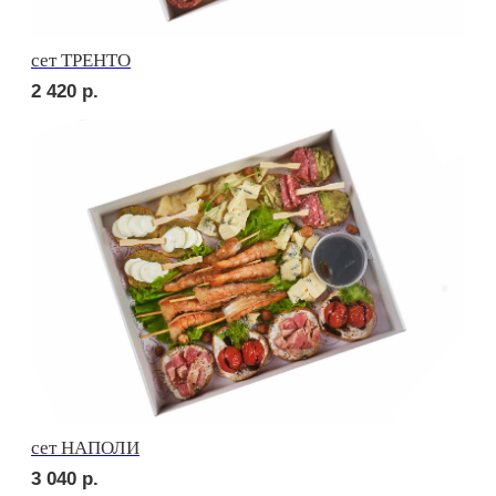
Брускетта с салями
280
р.
Брускетта с говядиной
280
р.