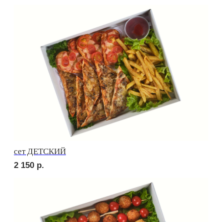
Брускетта с яичным муссом
280
р.
Брускетта с креветкой
330
р.