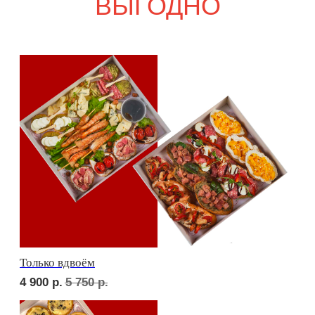
6 600
р.
7 770
р.
Девичий каприз
8 000
р.
9 330
р.