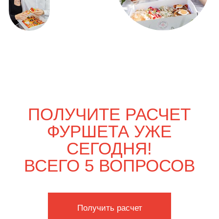
ВЫГОДНО
Только вдвоём
4 900
р.
5 750
р.