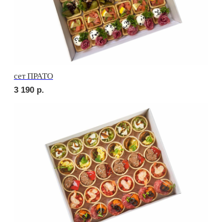
Брускетта с карбонадом
280
р.
Брускетта с курицей
280
р.