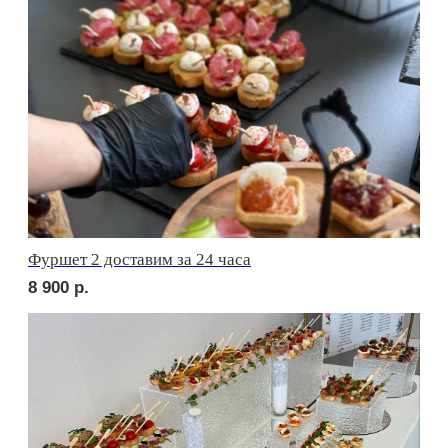
сет БЕРГАМО
2 290
р.
сет ЛУККА