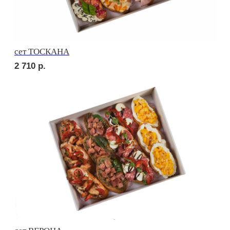
2 760
р.
сет МАЧО
3 190
р.