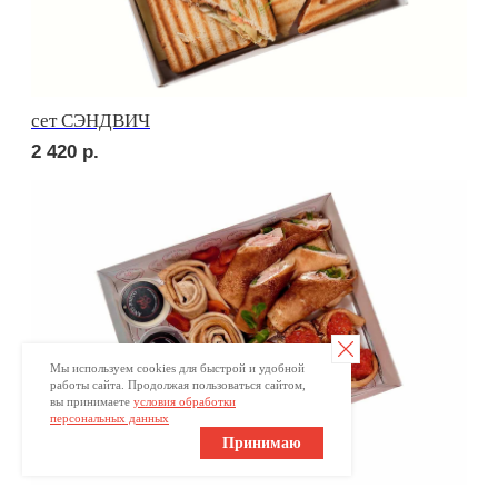
Брускетта с красной икрой
330
р.
ПОПРОБУЙТЕ
КРАСОТУ НА ВКУС
Мы используем cookies для быстрой и удобной
Ваше имя
работы сайта. Продолжая пользоваться сайтом,
вы принимаете
условия обработки
персональных данных
+7
Принимаю
Оставьте номер телефона и получите
индивидуальное меню для Вашего мероприятия