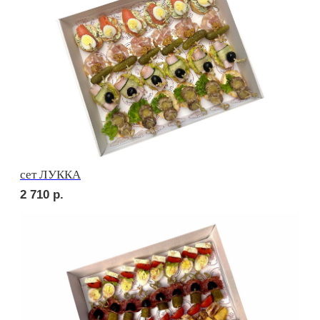
3 190
р.
сет ПРАТО
3 190
р.