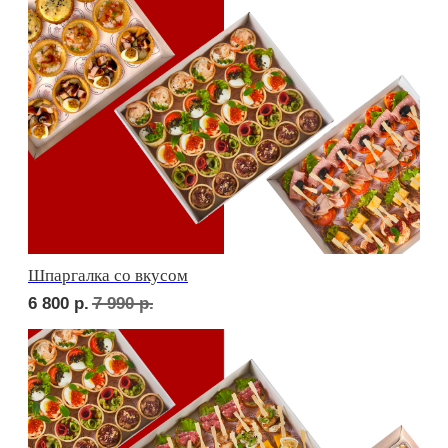
Дорогая, вечером не жди...
6 700
р.
7 810
р.
Детская тусовка
6 100
р.
7 060
р.