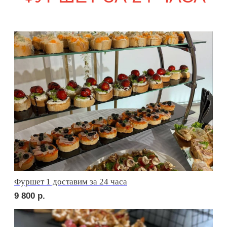
сет ФАЭНЦА
2 290
р.
сет АСТИ
2 290
р.