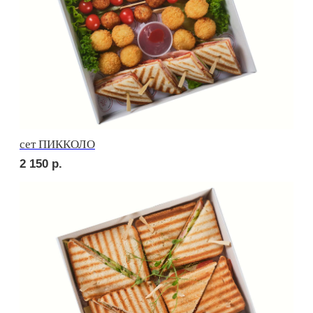
Брускетта с треской
330
р.