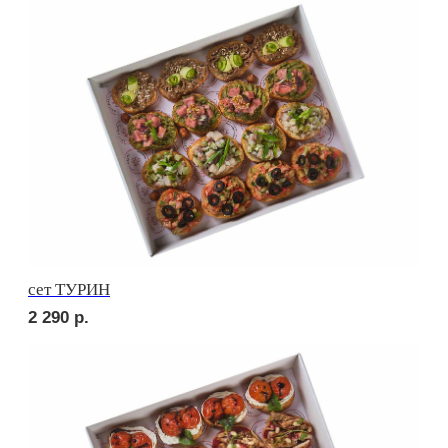
сет КАРНЕ
3 190
р.
сет ВЕНЕТО
2 290
р.