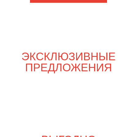
Шпаргалка со вкусом
6 800
р.
7 990
р.
Свадебный переполох