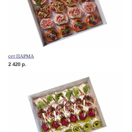
сет ПАЛЕРМО
2 710
р.
сет СИЦИЛИЯ
2 710
р.