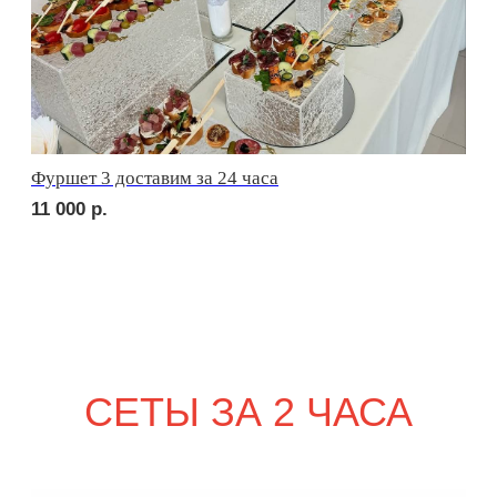
2 710
р.
сет РИМИНИ
2 290
р.