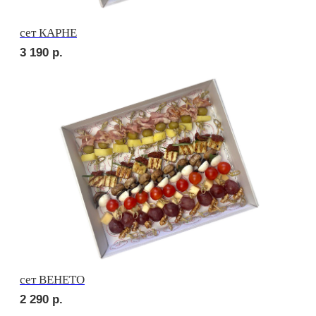
сет ДЕТСКИЙ
2 150
р.
сет ПИККОЛО
2 150
р.