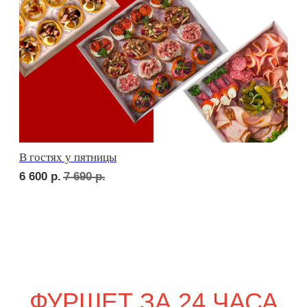
сет ТУРИН
2 290
р.
сет ПАРМА
2 420
р.