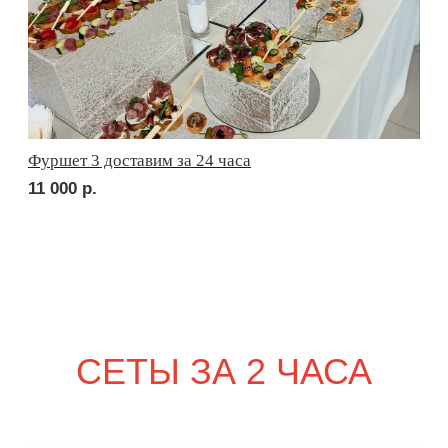
2 710
р.
сет РИМИНИ
2 290
р.