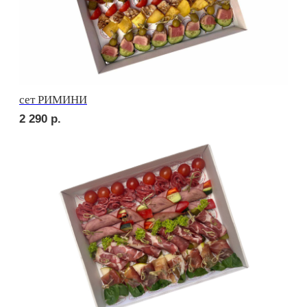
сет ТРЕНТО
2 420
р.
сет НАПОЛИ
3 040
р.