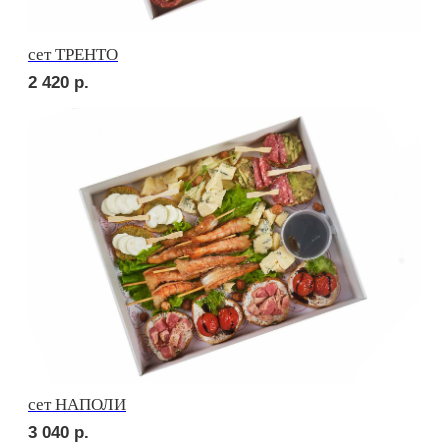
Брускетта с салями
280
р.
Брускетта с говядиной
280
р.