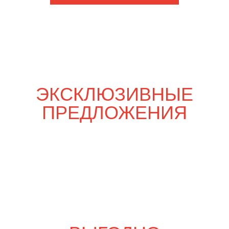
Шпаргалка со вкусом
6 800
р.
7 990
р.
Свадебный переполох