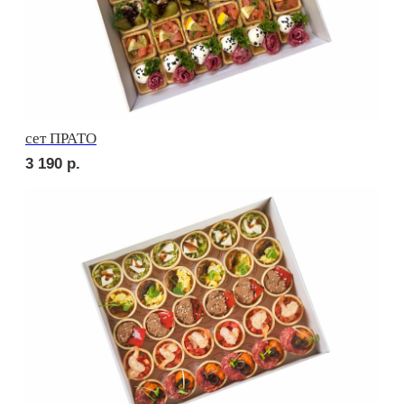
Брускетта с карбонадом
280
р.
Брускетта с курицей
280
р.