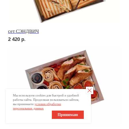
Брускетта с красной икрой
330
р.
ПОПРОБУЙТЕ
КРАСОТУ НА ВКУС
Мы используем cookies для быстрой и удобной
Ваше имя
работы сайта. Продолжая пользоваться сайтом,
вы принимаете
условия обработки
персональных данных
+7
Принимаю
Оставьте номер телефона и получите
индивидуальное меню для Вашего мероприятия