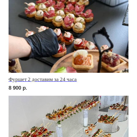
сет БЕРГАМО
2 290
р.
сет ЛУККА