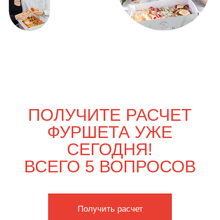
ВЫГОДНО
Только вдвоём
4 900
р.
5 750
р.