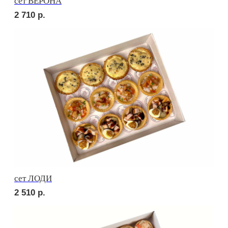
сет РОМА
2 760
р.
сет МОДЕНА
2 150
р.