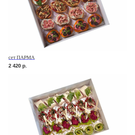
сет ПАЛЕРМО
2 710
р.
сет СИЦИЛИЯ
2 710
р.