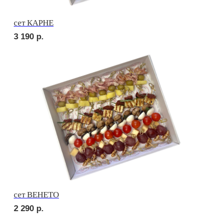
сет ДЕТСКИЙ
2 150
р.
сет ПИККОЛО
2 150
р.