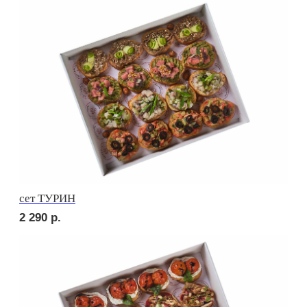
сет КАРНЕ
3 190
р.
сет ВЕНЕТО
2 290
р.