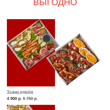
6 600
р.
7 770
р.
Девичий каприз
8 000
р.
9 330
р.