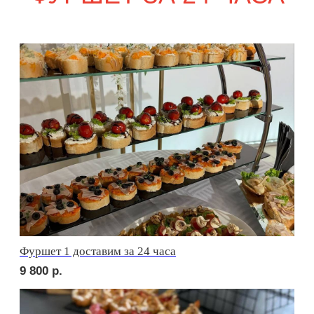
сет ФАЭНЦА
2 290
р.
сет АСТИ
2 290
р.