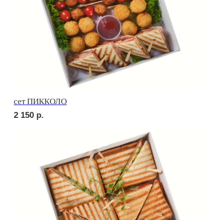
Брускетта с треской
330
р.