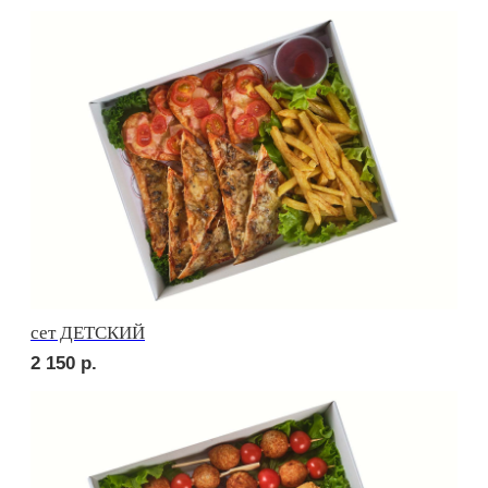
Брускетта с яичным муссом
280
р.
Брускетта с креветкой
330
р.