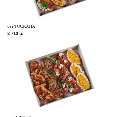
2 760
р.
сет МАЧО
3 190
р.