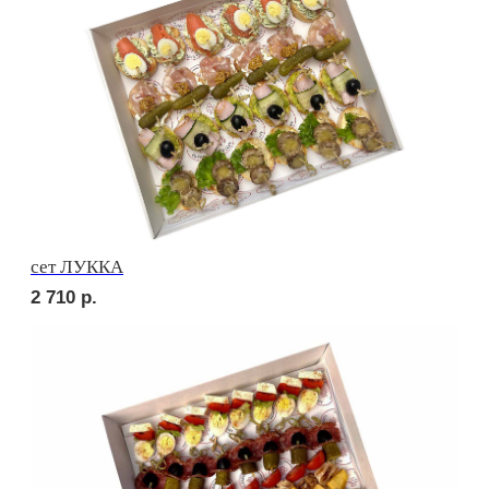
3 190
р.
сет ПРАТО
3 190
р.