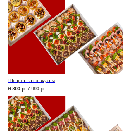
Дорогая, вечером не жди...
6 700
р.
7 810
р.
Детская тусовка
6 100
р.
7 060
р.