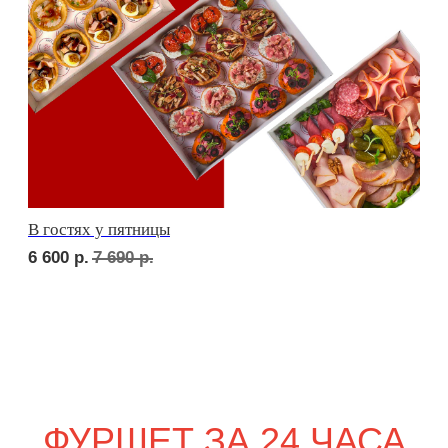
сет ТУРИН
2 290
р.
сет ПАРМА
2 420
р.