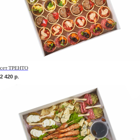
Брускетта с курицей
280
р.
Брускетта с салями
280
р.