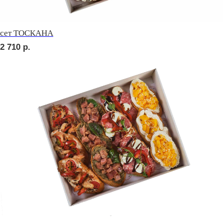
сет МИЛАН
2 760
р.
сет МАЧО
3 190
р.