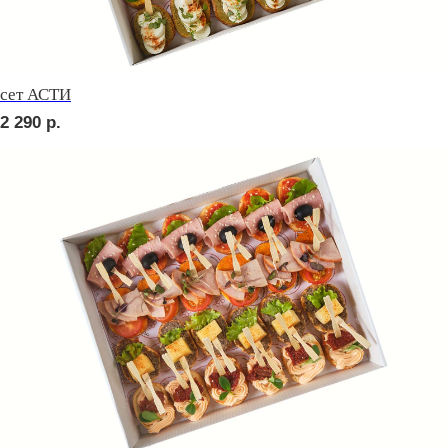
сет ВЕРОНА
2 710
р.
сет ЛОДИ
2 510
р.