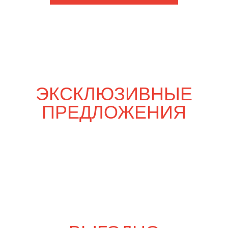
Шпаргалка со вкусом
6 800
р.
7 990
р.