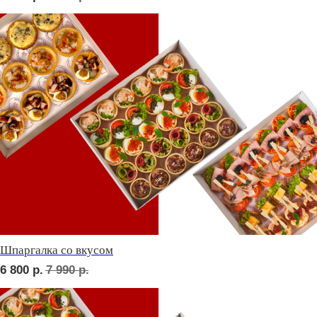
Дорогая, вечером не жди...
6 700
р.
7 810
р.