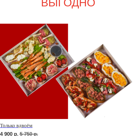
Свадебный переполох
6 600
р.
7 770
р.
Девичий каприз
8 000
р.
9 330
р.