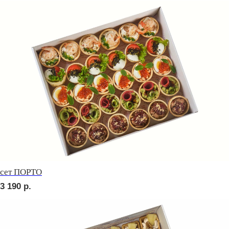
2 150
р.
Сырное плато
4 200
р.
СОБЕРИ САМ