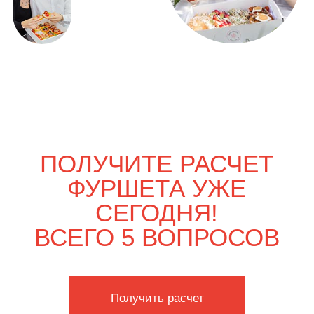
ВЫГОДНО
Только вдвоём
4 900
р.
5 750
р.