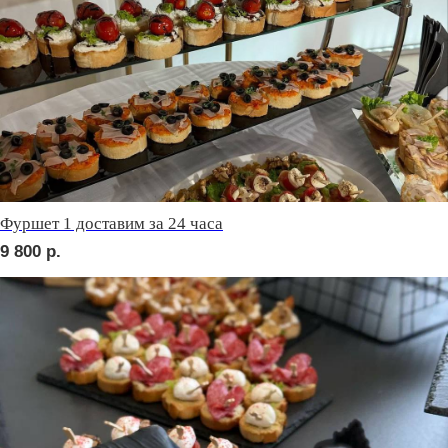
сет ФАЭНЦА
2 290
р.
сет АСТИ
2 290
р.