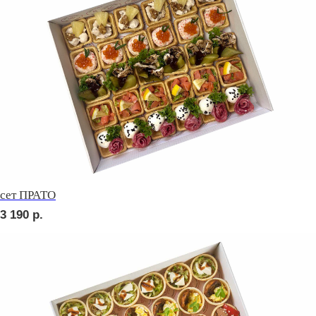
Брускетта с карбонадом
280
р.