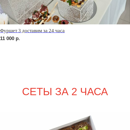
2 710
р.
сет РИМИНИ
2 290
р.