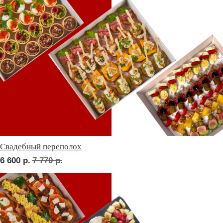
Детская тусовка
6 100
р.
7 060
р.
В гостях у пятницы
6 600
р.
7 690
р.
ФУРШЕТ ЗА 24 ЧАСА