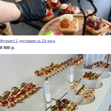
сет БЕРГАМО
2 290
р.
сет ЛУККА