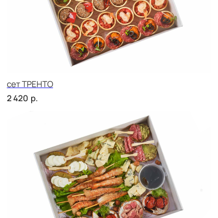
Брускетта с курицей
р.
280
Брускетта с салями
р.
280