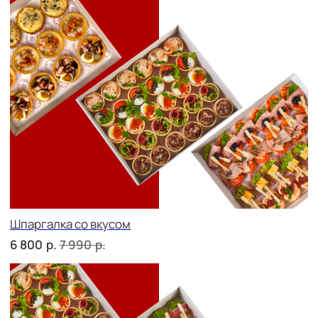
Дорогая, вечером не жди...
р.
р.
6 700
7 810
Детская тусовка
р.
р.
6 100
7 060