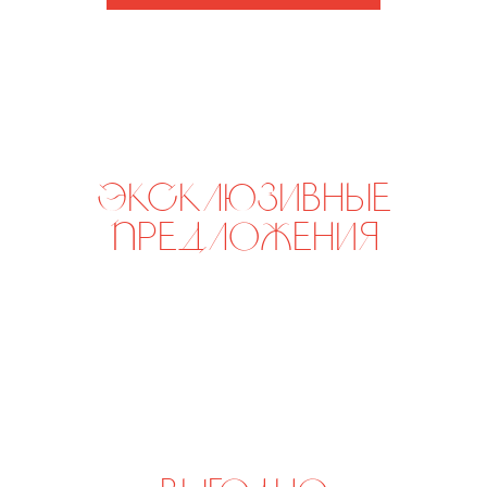
Шпаргалка со вкусом
р.
р.
6 800
7 990