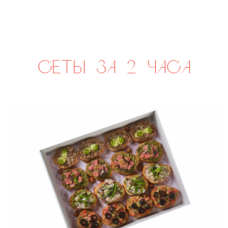
сет РИМИНИ
р.
2 290
сет КАРНЕ
р.
3 190