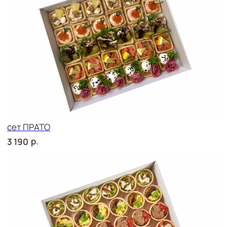
Брускетта с карбонадом
р.
280