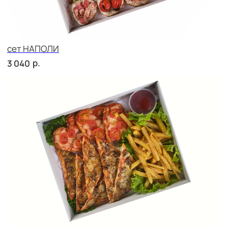
Брускетта с говядиной
р.
280
Брускетта с яичным муссом
р.
280