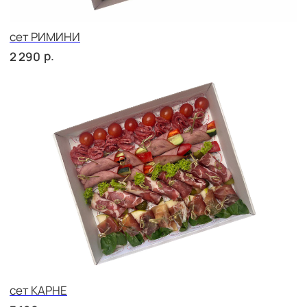
р.
2 420
сет НАПОЛИ
р.
3 040