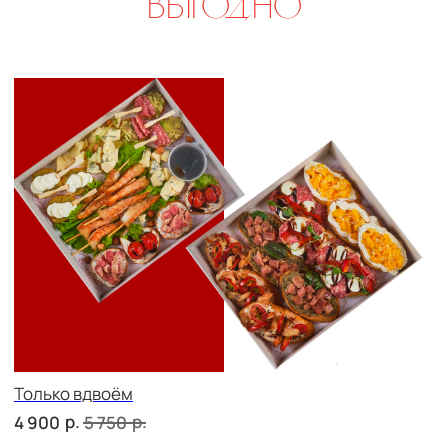
Свадебный переполох
р.
р.
6 600
7 770
Девичий каприз
р.
р.
8 000
9 330