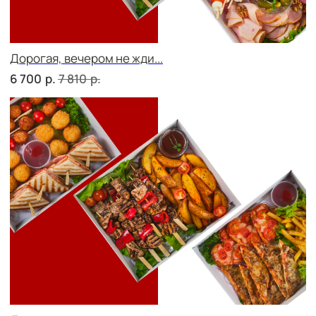
р.
8 900
Фуршет 3 доставим за 24 часа
р.
11 000
СЕТЫ ЗА 2 ЧАСА