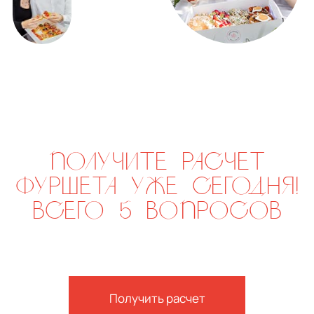
ВЫГОДНО
Только вдвоём
р.
р.
4 900
5 750