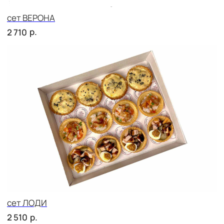
сет РОМА
р.
2 760
сет МОДЕНА
р.
2 150