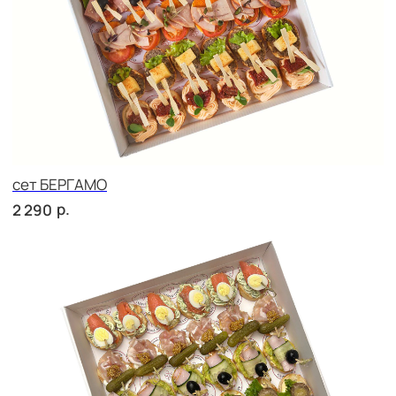
сет ЛОДИ
р.
2 510
сет ПОРТО
р.
3 190