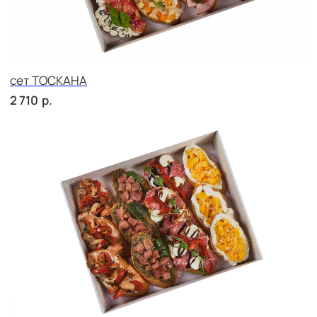
сет МИЛАН
р.
2 760
сет МАЧО
р.
3 190