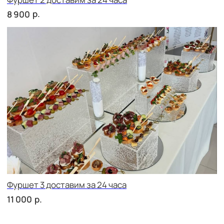
сет ЛУККА
р.
2 710