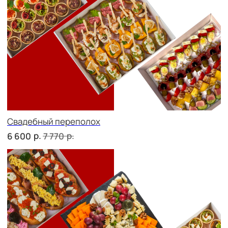
В гостях у пятницы
р.
р.
6 600
7 690
ФУРШЕТ ЗА 24 ЧАСА