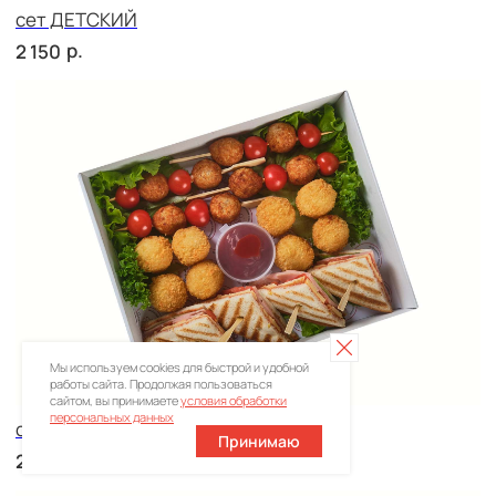
Брускетта с креветкой
р.
330
Мы используем cookies для быстрой и удобной
работы сайта. Продолжая пользоваться
сайтом, вы принимаете
условия обработки
персональных данных
Принимаю
Брускетта с треской