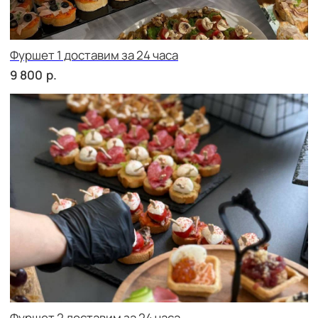
сет АСТИ
р.
2 290
сет БЕРГАМО
р.
2 290