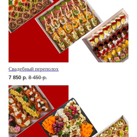
Детская тусовка
6 050
р.
7 050
р.
В гостях у пятницы
7 000
р.
7 650
р.
ФУРШЕТ ЗА 24 ЧАСА