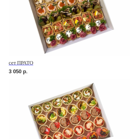
Брускетта с карбонадом
210
р.