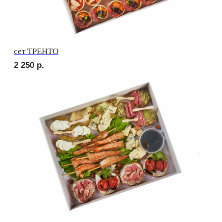
Брускетта с курицей
210
р.
Брускетта с салями
210
р.