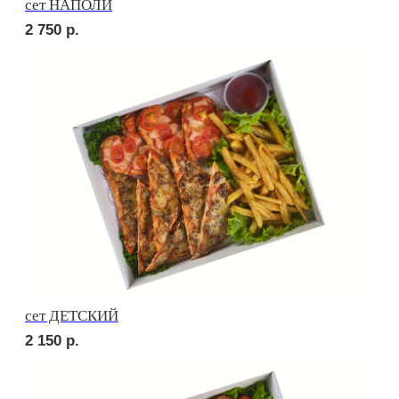
Брускетта с говядиной
210
р.
Брускетта с яичным муссом
210
р.