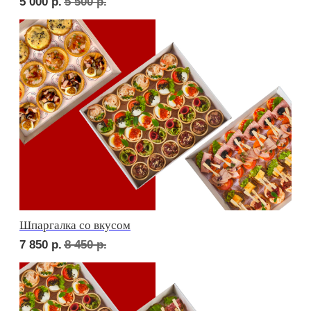
Дорогая, вечером не жди...
7 250
р.
7 850
р.