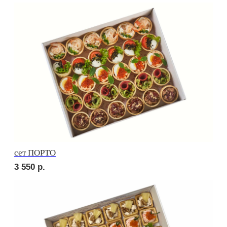
сет РОМА
2 750
р.
Сырное плато
2 750
р.
СОБЕРИ САМ