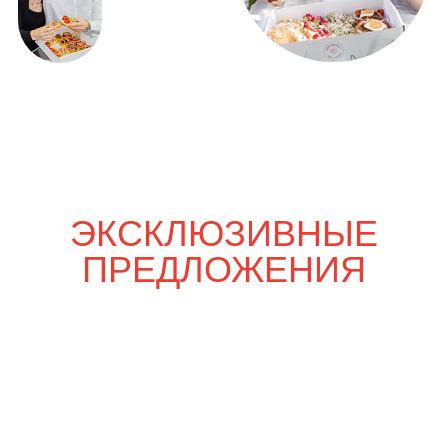
Только вдвоём
5 000
р.
5 500
р.
Шпаргалка со вкусом
7 850
р.
8 450
р.