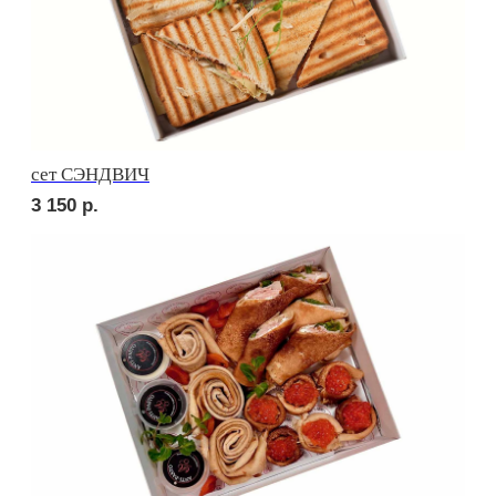
Брускетта с красной икрой
250
р.
ПОПРОБУЙТЕ
КРАСОТУ НА ВКУС