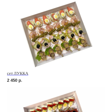
сет ПОРТО
3 550
р.
сет ПРАТО
3 050
р.