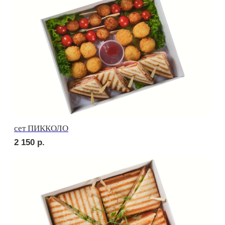
Брускетта с креветкой
250
р.
Брускетта с треской
250
р.