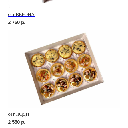
сет МАЧО
3 350
р.