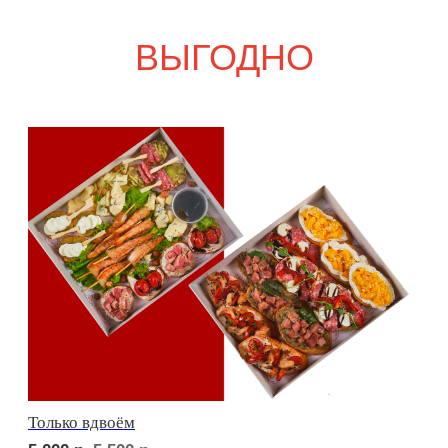
Свадебный переполох
7 850
р.
8 450
р.
Девичий каприз
7 250
р.
7 750
р.