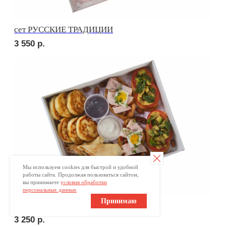
Ваше имя
+7
Оставьте номер телефона и получите
индивидуальное меню для Вашего мероприятия
Отправляя заявку, вы принимаете
условия обработки
персональных данных
Отправить заявку
Мы используем cookies для быстрой и удобной
работы сайта. Продолжая пользоваться сайтом,
вы принимаете
условия обработки
персональных данных
Принимаю