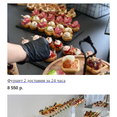
сет АСТИ
2 450
р.
сет БЕРГАМО
2 350
р.