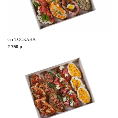
сет МОДЕНА
3 550
р.
сет МИЛАН
2 750
р.