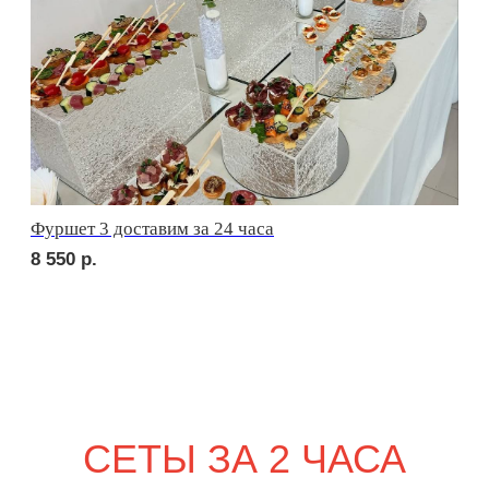
сет ЛУККА
2 450
р.
сет РИМИНИ
2 450
р.