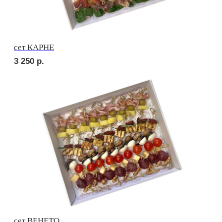
сет НАПОЛИ
2 750
р.
сет ДЕТСКИЙ
2 150
р.