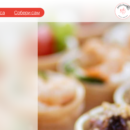
аса
Собери сам