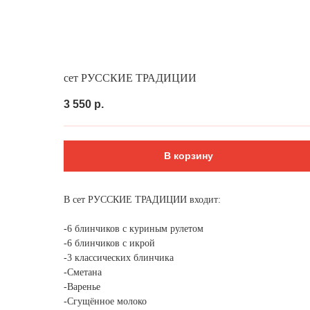
Выгодно
Фуршет за 24 часа
Сеты за 2 ч
сет РУССКИЕ ТРАДИЦИИ
3 550
р.
В корзину
В сет РУССКИЕ ТРАДИЦИИ входит:
-6 блинчиков с куриным рулетом
-6 блинчиков с икрой
-3 классических блинчика
-Сметана
-Варенье
-Сгущённое молоко