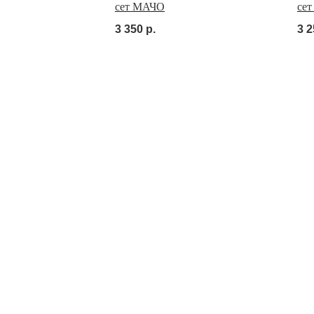
сет МАЧО
се
3 350
р.
3 2