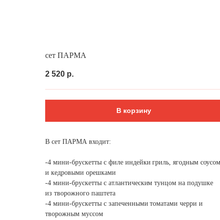
Выгодно
Фуршет за 24 часа
Сеты за 24 
сет ПАРМА
2 520
р.
В корзину
В сет ПАРМА входит:
-4 мини-брускетты с филе индейки гриль, ягодным соусо
и кедровыми орешками
-4 мини-брускетты с атлантическим тунцом на подушке
из творожного паштета
-4 мини-брускетты с запеченными томатами черри и
творожным муссом