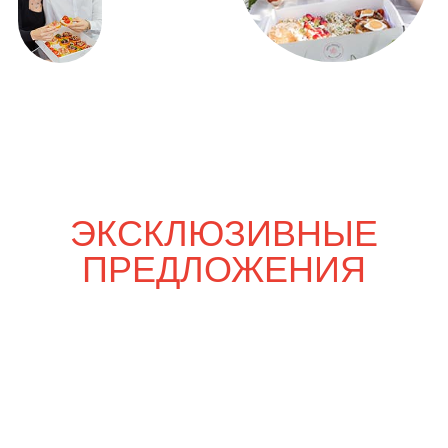
Только вдвоём
4 820
р.
5 670
р.
Шпаргалка со вкусом
7 350
р.
8 650
р.