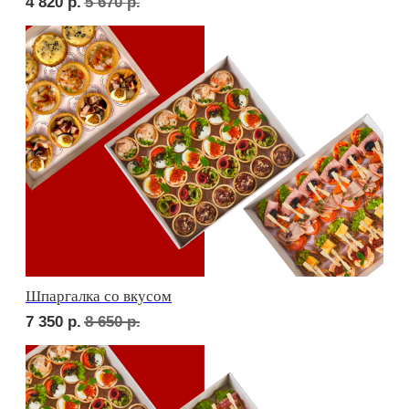
Дорогая, вечером не жди...
6 400
р.
7 460
р.