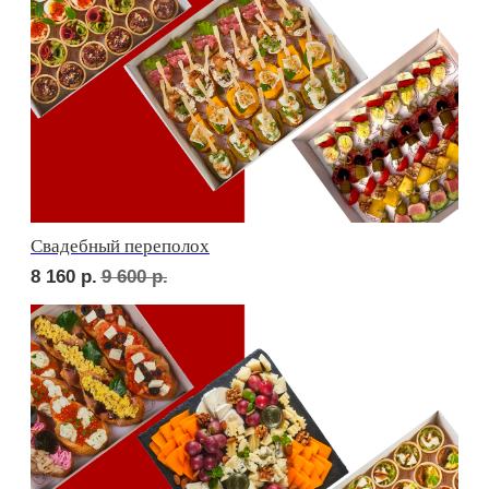
Детская тусовка
5 400
р.
6 310
р.
В гостях у пятницы
6 200
р.
7 270
р.
EXCLUSIVE