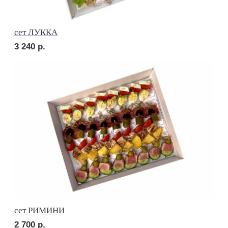
3 480
р.
сет ПРАТО
4 320
р.