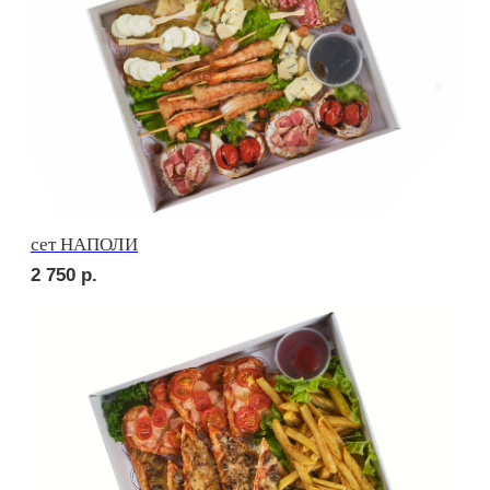
Брускетта с салями
250
р.
Брускетта с говядиной
250
р.