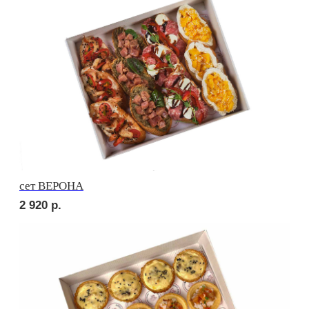
2 470
р.
сет РОМА
2 470
р.