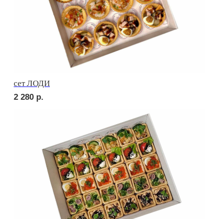
сет МОДЕНА
3 120
р.
Сырное плато
3 970
р.