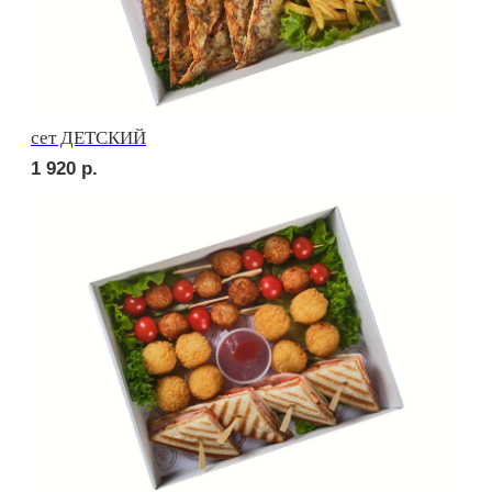
Брускетта с яичным муссом
250
р.
Брускетта с креветкой
300
р.