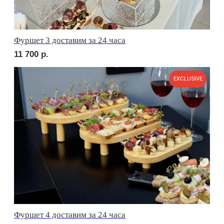
сет ЛУККА
3 240
р.
сет РИМИНИ
2 700
р.