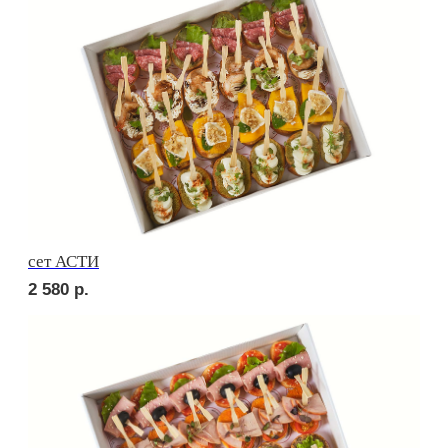
сет ВЕРОНА
2 920
р.
сет ЛОДИ
2 280
р.