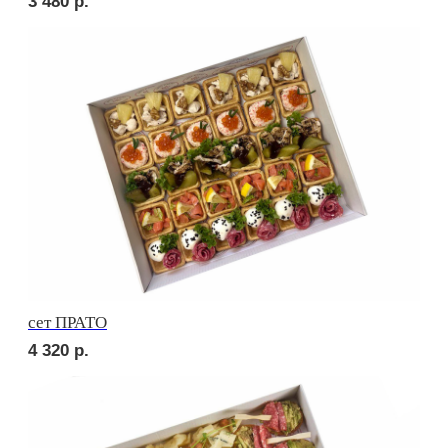
Брускетта с карбонадом
250
р.
Брускетта с курицей
250
р.