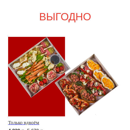
Свадебный переполох
8 160
р.
9 600
р.
Девичий каприз
9 500
р.
11 120
р.