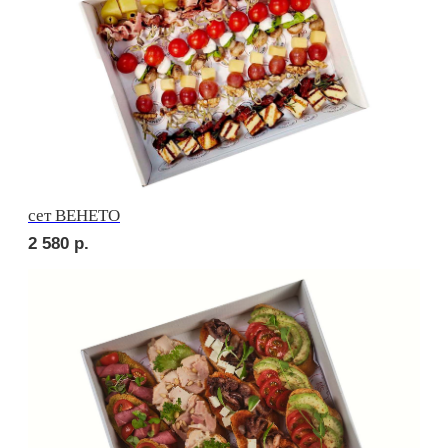
сет ПИККОЛО
1 920
р.
сет СЭНДВИЧ
2 200
р.