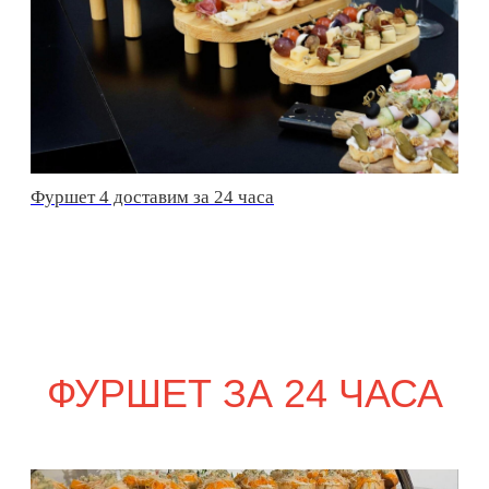
сет ТУРИН
2 520
р.