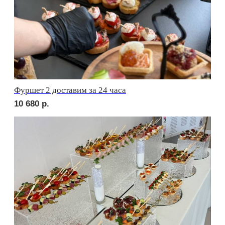
сет АСТИ
2 580
р.
сет БЕРГАМО
2 050
р.