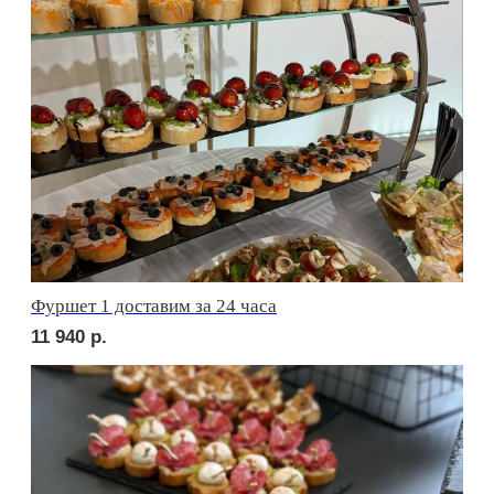
сет ПАРМА
2 520
р.
сет ФАЭНЦА
2 050
р.