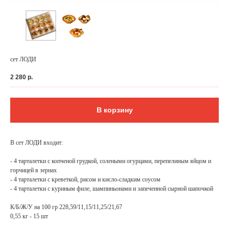
сет ЛОДИ
2 280
р.
В корзину
В сет ЛОДИ входит:
ФЕДЕРАЛЬНАЯ СЕТЬ
- 4 тарталетки с копченой грудкой, солеными огурцами, перепелиным яйцом и
ОНЛАЙН-РЕСТОРАНОВ
горчицей в зернах
ANTI-PASTO
- 4 тарталетки с креветкой, рисом и кисло-сладким соусом
- 4 тарталетки с куриным филе, шампиньонами и запеченной сырной шапочкой
К/Б/Ж/У на 100 гр 228,59/11,15/11,25/21,67
0,55 кг - 15 шт