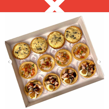
Севастополь
8 978 966 06 15
прием заказов с 10:00 до 18:00
Выгодно
Фуршет за 24 часа
Сеты за 24 часа
Собери сам
ЗАКУСКИ
С ХАРАКТЕРОМ
на ваше мероприятие за 24 часа