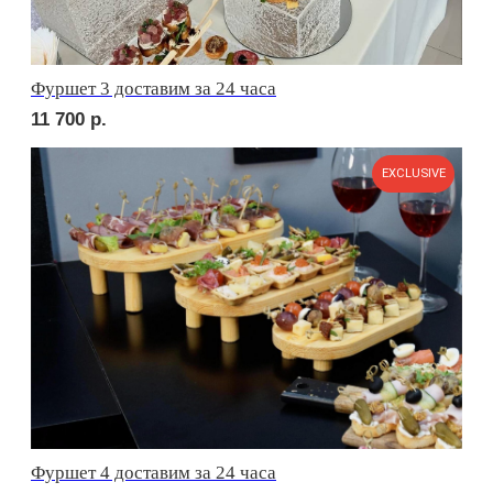
сет ЛУККА
3 240
р.
сет РИМИНИ
2 700
р.