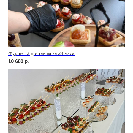
сет АСТИ
2 580
р.
сет БЕРГАМО
2 050
р.