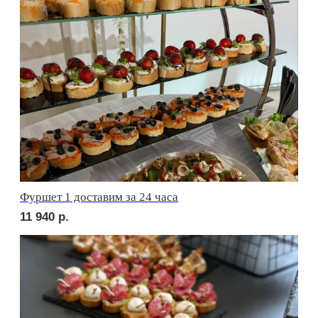
сет ПАРМА
2 520
р.
сет ФАЭНЦА
2 050
р.