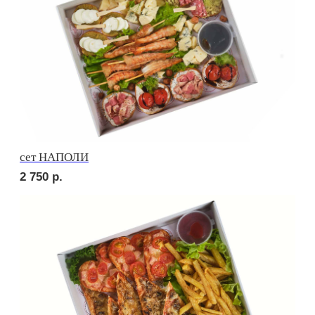
Брускетта с салями
250
р.
Брускетта с говядиной
250
р.