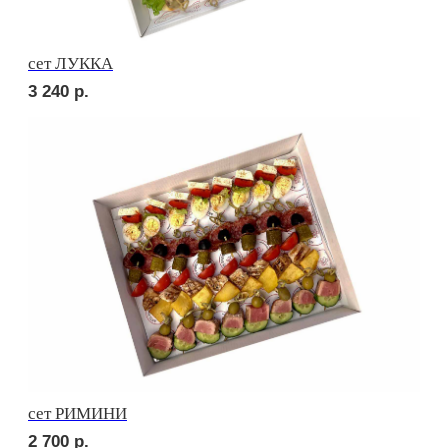
3 480
р.
сет ПРАТО
4 320
р.