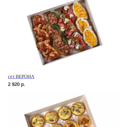
2 470
р.
сет РОМА
2 470
р.