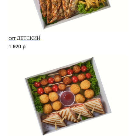
Брускетта с яичным муссом
250
р.
Брускетта с креветкой
300
р.