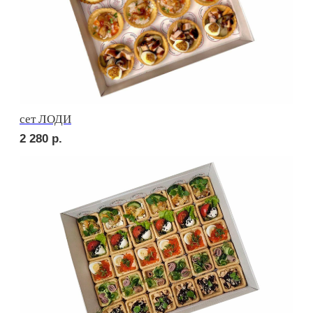
сет МОДЕНА
3 120
р.
Сырное плато
3 970
р.