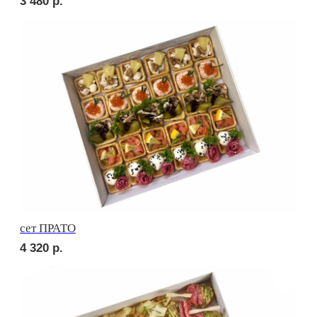
Брускетта с карбонадом
250
р.
Брускетта с курицей
250
р.