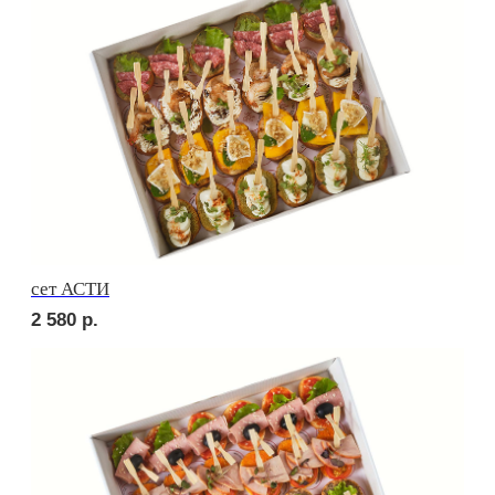
сет ВЕРОНА
2 920
р.
сет ЛОДИ
2 280
р.