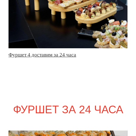
сет ТУРИН
2 520
р.