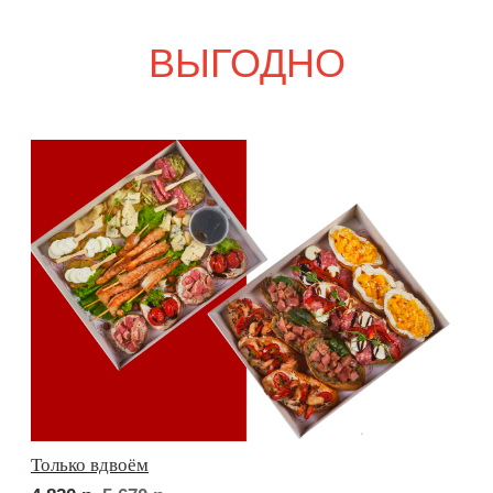
Свадебный переполох
8 160
р.
9 600
р.
Девичий каприз
9 500
р.
11 120
р.