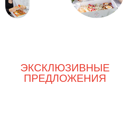
Только вдвоём
4 820
р.
5 670
р.
Шпаргалка со вкусом
7 350
р.
8 650
р.