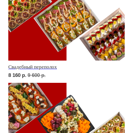
Детская тусовка
5 400
р.
6 310
р.
В гостях у пятницы
6 200
р.
7 270
р.
EXCLUSIVE