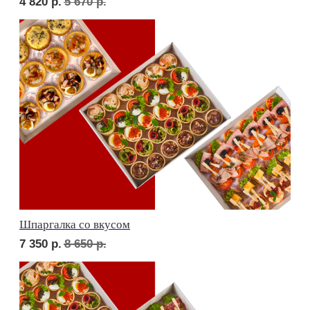
Дорогая, вечером не жди...
6 400
р.
7 460
р.