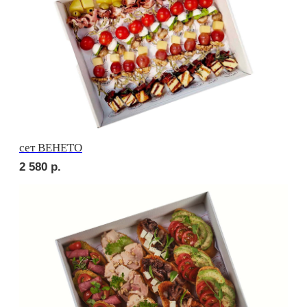
сет ПИККОЛО
1 920
р.
сет СЭНДВИЧ
2 200
р.