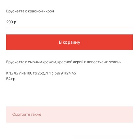
Брускетта с красной икрой
290
р.
В корзину
Брускетта с сырным кремом, красной икрой и лепестками зелени
К/Б/Ж/У на 100 гр 232,71/13,39/9,1/24,45
54 гр
ФЕДЕРАЛЬНАЯ СЕТЬ
ОНЛАЙН-РЕСТОРАНОВ
ANTI-PASTO
Смотрите также