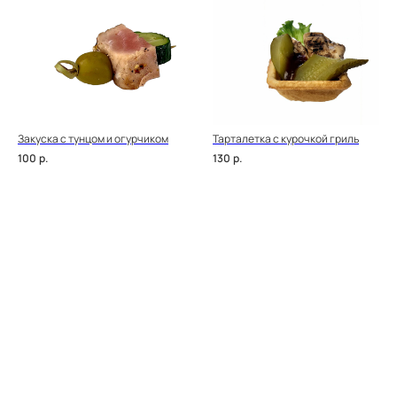
Закуска с тунцом и огурчиком
Тарталетка с курочкой гриль
100
р.
130
р.