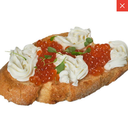
Шатура
8 995 002 58 54
с 9:00 до 19:00
Выгодно
Фуршет за 24 часа
Сеты за 2 часа
Собери сам
ЗАКУСКИ ДЛЯ
ФУРШЕТА
на ваше мероприятие за 2 часа