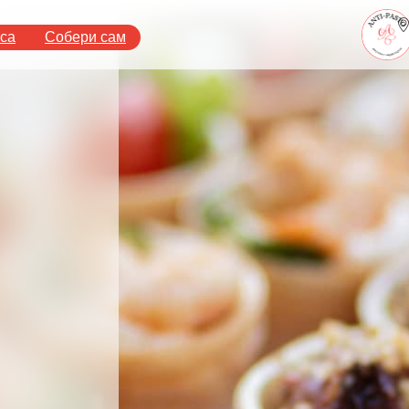
аса
Собери сам