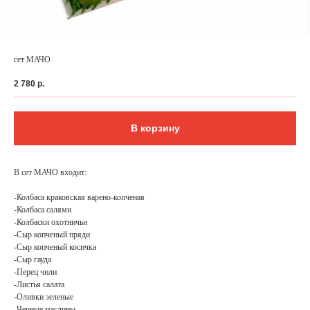
сет МАЧО
2 780
р.
В корзину
В сет МАЧО входит:
-Колбаса краковская варено-копченая
ФЕДЕРАЛЬНАЯ СЕТЬ
-Колбаса салями
-Колбаски охотничьи
ОНЛАЙН-РЕСТОРАНОВ
-Сыр копченый пряди
ANTI-PASTO
-Сыр копченый косичка
-Сыр гауда
-Перец чили
-Листья салата
-Оливки зеленые
-Черные маслины