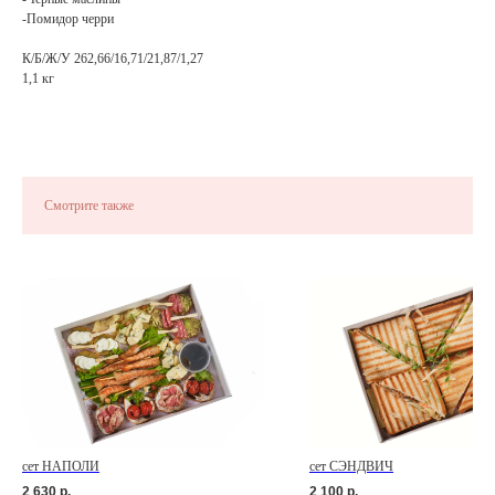
-Помидор черри
К/Б/Ж/У 262,66/16,71/21,87/1,27
1,1 кг
Смотрите также
сет НАПОЛИ
сет СЭНДВИЧ
2 630
р.
2 100
р.