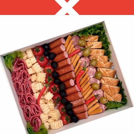
Шатура
8 995 002 58 54
с 9:00 до 19:00
Выгодно
Фуршет за 24 часа
Сеты за 2 часа
Собери сам
ЗАКУСКИ ДЛЯ
ФУРШЕТА
на ваше мероприятие за 2 часа