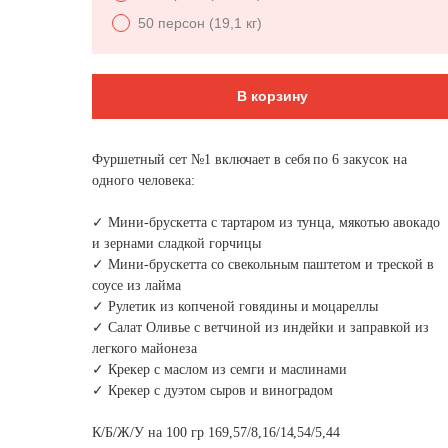
ЗАКУСКИ ДЛ
50 персон (19,1 кг)
ФУРШЕТА
В корзину
на ваше мероприятие за 2 часа
Фуршетный сет №1 включает в себя по 6 закусок на
одного человека:
✓ Мини-брускетта с тартаром из тунца, мякотью авокадо
и зернами сладкой горчицы
✓ Мини-брускетта со свекольным паштетом и треской в
соусе из лайма
✓ Рулетик из копченой говядины и моцареллы
✓ Салат Оливье с ветчиной из индейки и заправкой из
легкого майонеза
✓ Крекер с маслом из семги и маслинами
✓ Крекер с дуэтом сыров и виноградом
К/Б/Ж/У на 100 гр 169,57/8,16/14,54/5,44