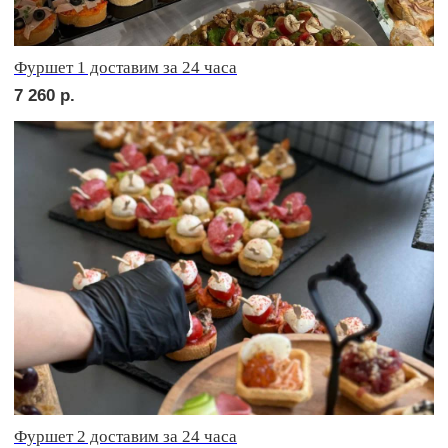
сет АСТИ
1 690
р.
сет БЕРГАМО
1 690
р.