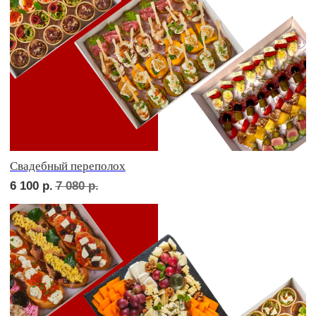
В гостях у пятницы
4 900
р.
5 740
р.
ФУРШЕТ ЗА 24 ЧАСА