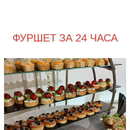
сет ПАРМА
1 820
р.
сет ФАЭНЦА
1 690
р.