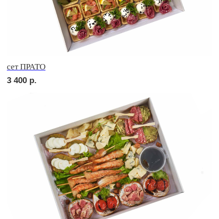
Брускетта с салями
210
р.