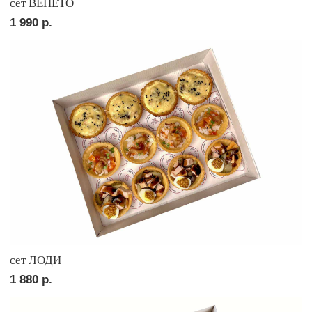
сет РОМА
2 040
р.
сет МОДЕНА
1 730
р.