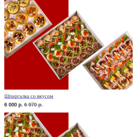
Дорогая, вечером не жди...
5 000
р.
5 770
р.
Детская тусовка
4 500
р.
5 220
р.