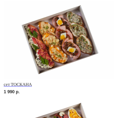
сет ДЕТСКИЙ
1 590
р.
сет ПИККОЛО
1 590
р.