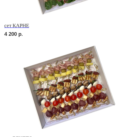
сет МАЧО
4 200
р.
сет МИЛАН
2 040
р.