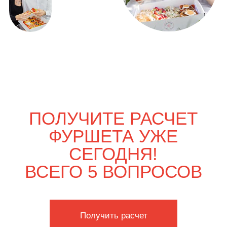
ВЫГОДНО
Только вдвоём
3 700
р.
4 260
р.