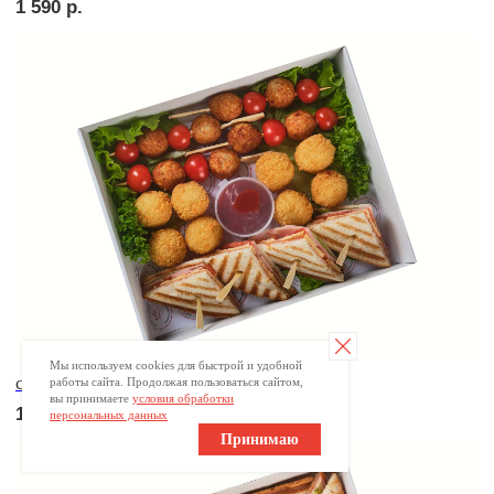
Брускетта с креветкой
250
р.
Мы используем cookies для быстрой и удобной
работы сайта. Продолжая пользоваться сайтом,
вы принимаете
условия обработки
персональных данных
Брускетта с треской
Принимаю
250
р.