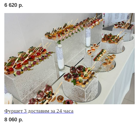
сет ЛУККА
1 990
р.