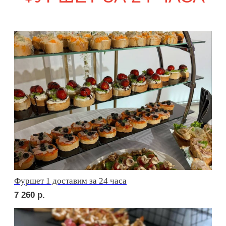
сет ФАЭНЦА
1 690
р.
сет АСТИ
1 690
р.