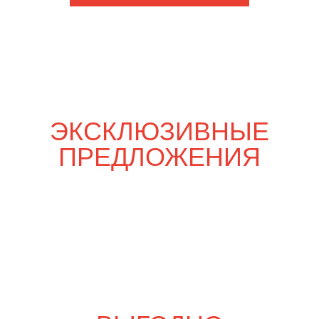
Шпаргалка со вкусом
6 000
р.
6 970
р.
Свадебный переполох