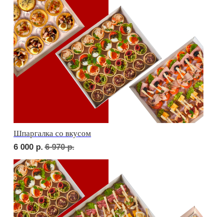
Дорогая, вечером не жди...
5 000
р.
5 770
р.
Детская тусовка
4 500
р.
5 220
р.