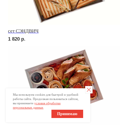
Брускетта с красной икрой
250
р.
ПОПРОБУЙТЕ
КРАСОТУ НА ВКУС
Мы используем cookies для быстрой и удобной
Ваше имя
работы сайта. Продолжая пользоваться сайтом,
вы принимаете
условия обработки
персональных данных
+7
Принимаю
Оставьте номер телефона и получите
индивидуальное меню для Вашего мероприятия