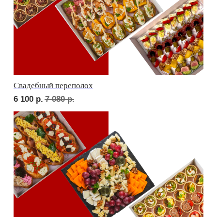
В гостях у пятницы
4 900
р.
5 740
р.
ФУРШЕТ ЗА 24 ЧАСА