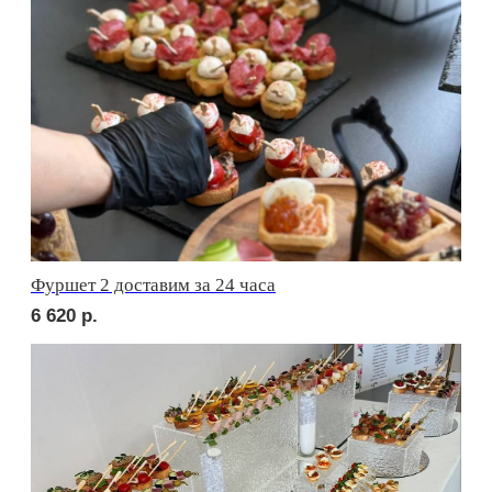
сет БЕРГАМО
1 690
р.
сет ЛУККА