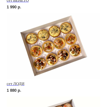
сет РОМА
2 040
р.
сет МОДЕНА
1 730
р.