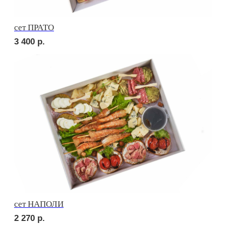
Брускетта с салями
210
р.
Брускетта с говядиной
210
р.