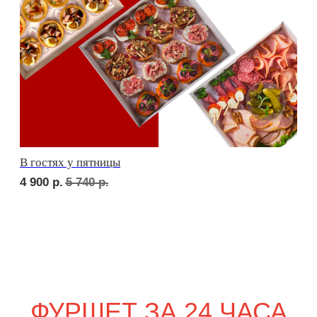
сет ТУРИН
1 690
р.
сет ПАРМА
1 820
р.