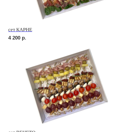
4 200
р.
сет МИЛАН
2 040
р.