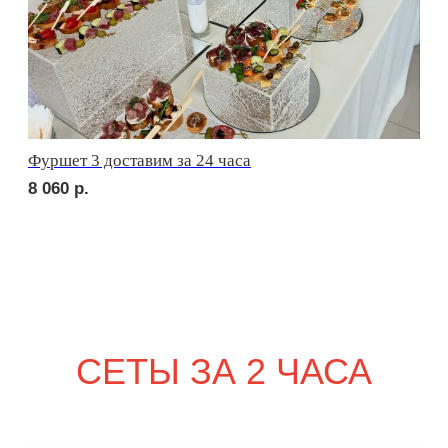
1 990
р.
сет ПАЛЕРМО
1 990
р.