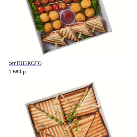
Брускетта с треской
250
р.