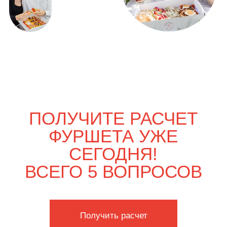
ВЫГОДНО
Только вдвоём
3 700
р.
4 260
р.