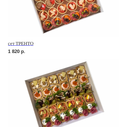
Брускетта с карбонадом
210
р.
Брускетта с курицей
210
р.