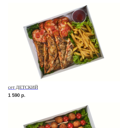
Брускетта с яичным муссом
210
р.
Брускетта с креветкой
250
р.