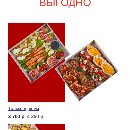
6 100
р.
7 080
р.
Девичий каприз
5 400
р.
6 290
р.