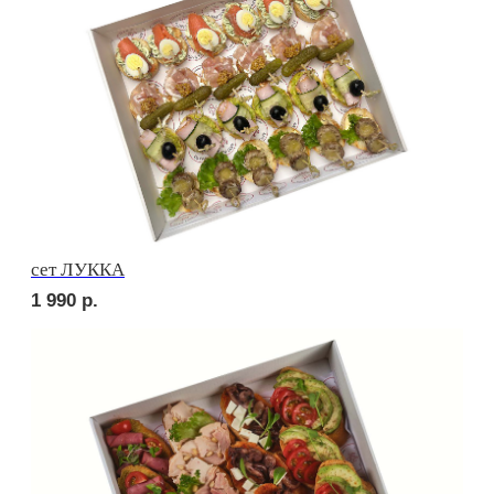
3 400
р.
сет ТРЕНТО
1 820
р.